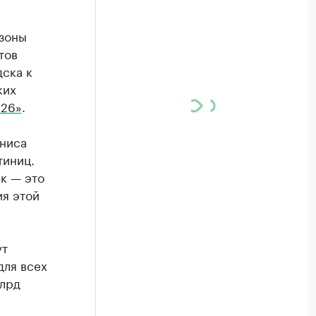
 зоны
тов
ска к
ких
 26»
.
ениса
тиниц.
к — это
ия этой
ут
для всех
млрд