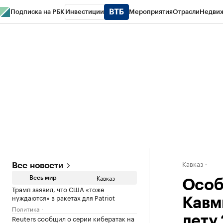
Подписка на РБК
Инвестиции
Мероприятия
Отрасли
Недви
РБК Life
Тренды
Визионеры
Национальные проекты
Город
Стиль
Кр
Конференции СПб
Спецпроекты
Проверка контрагентов
Политика
Кавказ
Все новости
Кавказ
Весь мир
Особ
Трамп заявил, что США «тоже
нуждаются» в ракетах для Patriot
Кавм
Политика
Reuters сообщил о серии кибератак на
лету