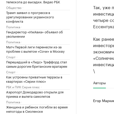
телескопа до высадки. Видео РБК
Так, уже 
Общество
Трамп заявил о прогрессе в
инвестиц
урегулировании украинского
четыре с
конфликта
Ессентука
Политика
Гендиректор «ИжАвиа» объявил об
увольнении
Как ране
Политика
инвесторы
Матч Первой лиги перенесли из-за
экономич
проблем с вылетом «Сочи» в Москву
Спорт
«Солнечна
Перешедший в «Лидс» Траффорд стал
инвестици
самым дорогим британским вратарем
\
Спорт
Как устроены приватные террасы в
квартирах «Серии плюс»
Авторы
РБК и ПИК Серия плюс
Аэропорт Домодедово открыли для
приема и вылета самолетов
Егор Марки
Политика
Женщина и ребенок погибли во время
непогоды в Смоленске