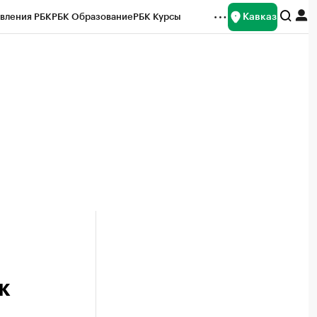
Кавказ
вления РБК
РБК Образование
РБК Курсы
рейтинги
Франшизы
Газета
Спецпроекты СПб
ты
к