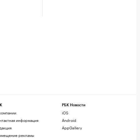
К
РБК Новости
компании
iOS
нтактная информация
Android
дакция
AppGallery
змещение рекламы