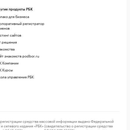
угие продукты РБК
лако для бизнеса
рпоративный регистратор
менов
стинг сайтов
г.решения
акомства
йт знакомств podbor.ru
К Компании
К Курсы
ола управления РБК
регистрации средства массовой информации выдано Федеральной
и сетевого издания «РБК» (свидетельство о регистрации средства