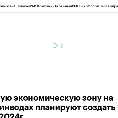
жимость
Autonews
РБК Компании
Телеканал
РБК Вино
Спорт
Школа упра
ипто
РБК Бизнес-среда
Дискуссионный клуб
Исследования
Кредитные 
Экономика
Бизнес
Технологии и медиа
Финансы
Рынок наличной валю
ую экономическую зону на
инводах планируют создать 
 2024г