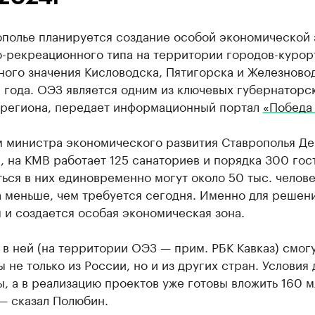
ополье планируется создание особой экономической
о-рекреационного типа на территории городов-курор
ого значения Кисловодска, Пятигорска и Железновод
 года. ОЭЗ является одним из ключевых губернаторс
 региона, передает информационный портал
«Победа
м министра экономического развития Ставрополья Д
 на КМВ работает 125 санаториев и порядка 300 гос
ься в них единовременно могут около 50 тыс. челове
а меньше, чем требуется сегодня. Именно для решен
и создается особая экономическая зона.
 в ней (на территории ОЭЗ — прим. РБК Кавказ) смог
 не только из России, но и из других стран. Условия 
, а в реализацию проектов уже готовы вложить 160 
— сказал Полюбин.