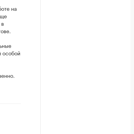
боте на
еще
 в
ове.
льные
й особой
венно.