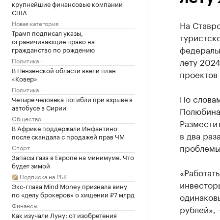
крупнейшие финансовые компании
США
Новая категория
На Ставр
Трамп подписал указы,
туристск
ограничивающие право на
федеральн
гражданство по рождению
лету 2024
Политика
В Пензенской области ввели план
проектов
«Ковер»
Политика
По слова
Четыре человека погибли при взрыве в
автобусе в Сирии
Полюбина,
Общество
Разместит
В Африке поддержали Инфантино
в два раз
после скандала с продажей прав ЧМ
проблемы 
Спорт
Запасы газа в Европе на минимуме. Что
будет зимой
«Работать
Подписка на РБК
инвесторы
Экс-глава Mind Money признала вину
по «делу брокеров» о хищении ₽7 млрд
одинаковы
Финансы
рублей», 
Как изучали Луну: от изобретения