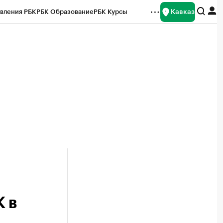
Кавказ
вления РБК
РБК Образование
РБК Курсы
рейтинги
Франшизы
Газета
Спецпроекты СПб
ты
 в