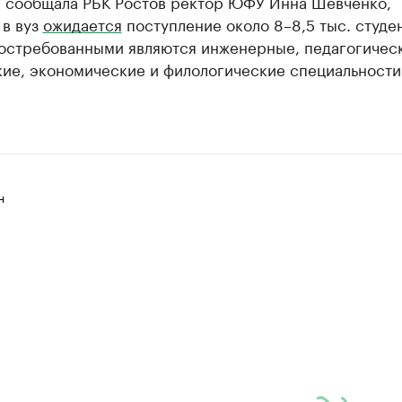
е сообщала РБК Ростов ректор ЮФУ Инна Шевченко,
 в вуз
ожидается
поступление около 8–8,5 тыс. студен
остребованными являются инженерные, педагогичес
кие, экономические и филологические специальности
н