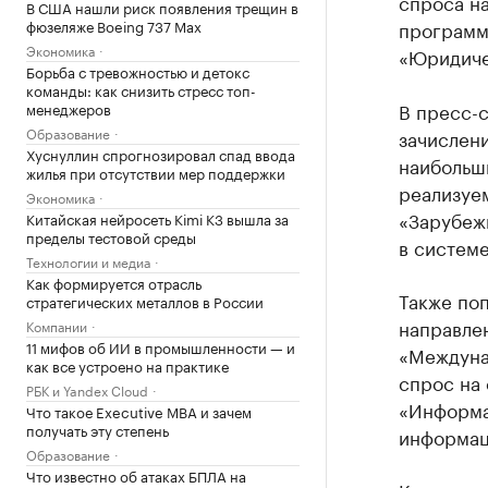
спроса н
В США нашли риск появления трещин в
фюзеляже Boeing 737 Max
программ
Экономика
«Юридиче
Борьба с тревожностью и детокс
команды: как снизить стресс топ-
В пресс-с
менеджеров
Образование
зачислени
Хуснуллин спрогнозировал спад ввода
наибольш
жилья при отсутствии мер поддержки
реализуе
Экономика
«Зарубеж
Китайская нейросеть Kimi K3 вышла за
пределы тестовой среды
в системе
Технологии и медиа
Как формируется отрасль
Также по
стратегических металлов в России
направлен
Компании
11 мифов об ИИ в промышленности — и
«Междуна
как все устроено на практике
спрос на
РБК и Yandex Cloud
«Информа
Что такое Executive MBA и зачем
получать эту степень
информац
Образование
Что известно об атаках БПЛА на