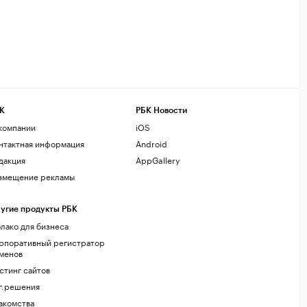
К
РБК Новости
компании
iOS
нтактная информация
Android
дакция
AppGallery
змещение рекламы
угие продукты РБК
лако для бизнеса
рпоративный регистратор
менов
стинг сайтов
г.решения
акомства