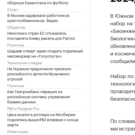
сборную Казахстана по футболу
Спорт
В Южном 
В Москве задержали работников
криптообменников. Видео
набор на 
Общество
«Биоинже
Несколько стран ЕС отказались
биология»
поставлять Киеву ракеты для Patriot
обновлен
Политика
Шадаев отверг идею создать отдельный
и космиче
мессенджер на «Госуслугах»
сообщили 
Технологии и медиа
На Украине предложили признать
российского артиста Музыченко
Набор по
угрозой
технологи
Политика
проводит
Как Газпромбанк перешел на
российскую систему управления
безопасн
базами данных
РБК и Postgres Pro
Цена аналога доллара на Мосбирже
поднялась выше ₽82 впервые с конца
По слова
марта
магистрат
Инвестиции