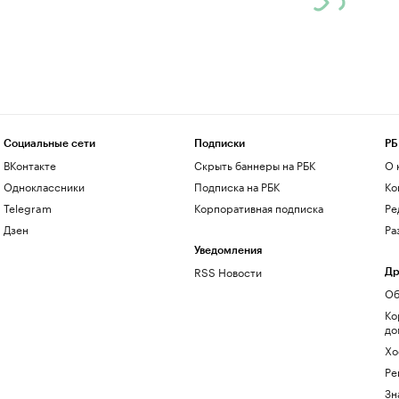
Социальные сети
Подписки
РБ
ВКонтакте
Скрыть баннеры на РБК
О 
Одноклассники
Подписка на РБК
Ко
Telegram
Корпоративная подписка
Ре
Дзен
Ра
Уведомления
RSS Новости
Др
Об
Ко
до
Хо
Ре
Зн