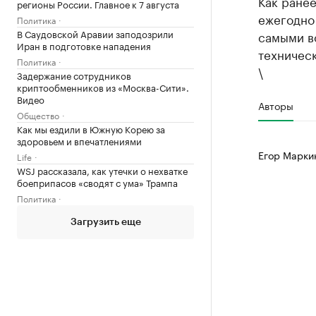
Как ране
регионы России. Главное к 7 августа
ежегодно
Политика
В Саудовской Аравии заподозрили
самыми в
Иран в подготовке нападения
техничес
Политика
\
Задержание сотрудников
криптообменников из «Москва-Сити».
Видео
Авторы
Общество
Как мы ездили в Южную Корею за
здоровьем и впечатлениями
Егор Марки
Life
WSJ рассказала, как утечки о нехватке
боеприпасов «сводят с ума» Трампа
Политика
Загрузить еще