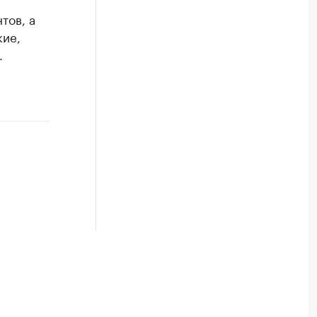
тов, а
кие,
.