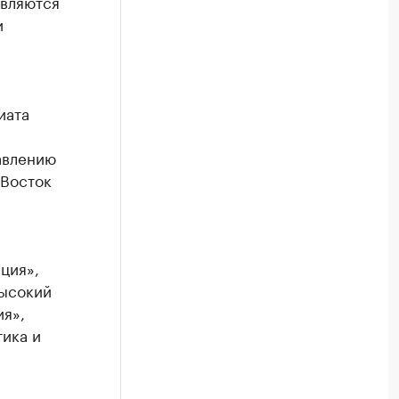
являются
и
иата
авлению
 Восток
ция»,
ысокий
я»,
ика и