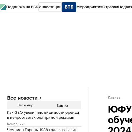
Подписка на РБК
Инвестиции
Мероприятия
Отрасли
Недви
РБК Life
Тренды
Визионеры
Национальные проекты
Город
Стиль
Кр
Конференции СПб
Спецпроекты
Проверка контрагентов
Политика
Кавказ
Все новости
Кавказ
Весь мир
ЮФУ 
Как GEO увеличило видимости бренда
в нейроответах без прямой рекламы
обуч
Компании
Чемпион Европы 1988 года возглавит
2024