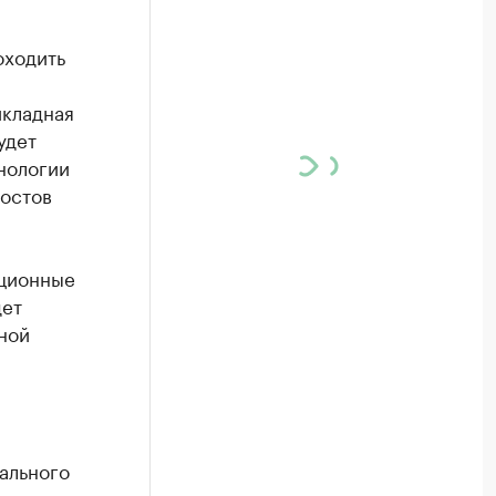
оходить
икладная
удет
нологии
Ростов
ционные
дет
ной
ального