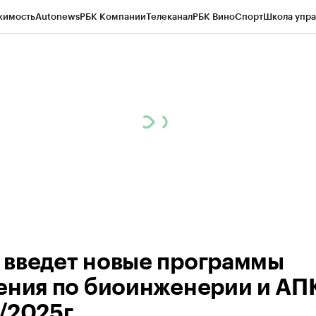
жимость
Autonews
РБК Компании
Телеканал
РБК Вино
Спорт
Школа упра
ипто
РБК Бизнес-среда
Дискуссионный клуб
Исследования
Кредитные 
Экономика
Бизнес
Технологии и медиа
Финансы
Рынок наличной валю
введет новые программы
ения по биоинженерии и АПК
/2025г.