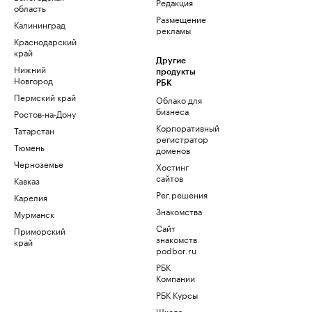
Редакция
область
Размещение
Калининград
рекламы
Краснодарский
край
Другие
Нижний
продукты
Новгород
РБК
Пермский край
Облако для
бизнеса
Ростов-на-Дону
Корпоративный
Татарстан
регистратор
Тюмень
доменов
Черноземье
Хостинг
сайтов
Кавказ
Рег.решения
Карелия
Знакомства
Мурманск
Сайт
Приморский
знакомств
край
podbor.ru
РБК
Компании
РБК Курсы
Школа