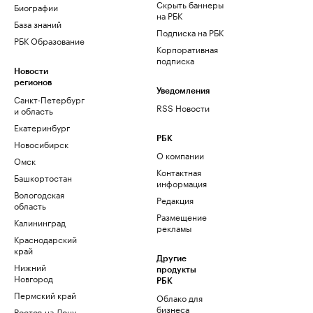
Скрыть баннеры
Биографии
на РБК
База знаний
Подписка на РБК
РБК Образование
Корпоративная
подписка
Новости
регионов
Уведомления
Санкт-Петербург
RSS Новости
и область
Екатеринбург
РБК
Новосибирск
О компании
Омск
Контактная
Башкортостан
информация
Вологодская
Редакция
область
Размещение
Калининград
рекламы
Краснодарский
край
Другие
Нижний
продукты
Новгород
РБК
Пермский край
Облако для
бизнеса
Ростов-на-Дону