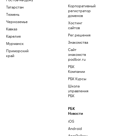
Корпоративный
Татарстан
регистратор
Тюмень
доменов
Черноземье
Хостинг
сайтов
Кавказ
Рег.решения
Карелия
Знакомства
Мурманск
Сайт
Приморский
знакомств
край
podbor.ru
РБК
Компании
РБК Курсы
Школа
управления
РБК
РБК
Новости
iOS
Android
AppGallery