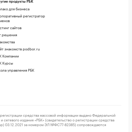
угие продукты РБК
лако для бизнеса
рпоративный регистратор
менов
стинг сайтов
г.решения
акомства
йт знакомств podbor.ru
К Компании
К Курсы
ола управления РБК
регистрации средства массовой информации выдано Федеральной
и сетевого издания «РБК» (свидетельство о регистрации средства
ор) 03.12.2021 за номером ЭЛ №ФС77-82385) сопровождаются