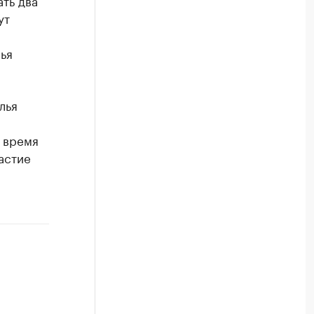
ть два
ут
ья
лья
 время
астие