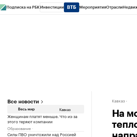
Подписка на РБК
Инвестиции
Мероприятия
Отрасли
Недви
РБК Life
Тренды
Визионеры
Национальные проекты
Город
Стиль
Кр
Конференции СПб
Спецпроекты
Проверка контрагентов
Политика
Кавказ
Все новости
Кавказ
Весь мир
На м
Женщинам платят меньше. Что из-за
этого теряют компании
тепл
Образование
Силы ПВО уничтожили над Россией
напр