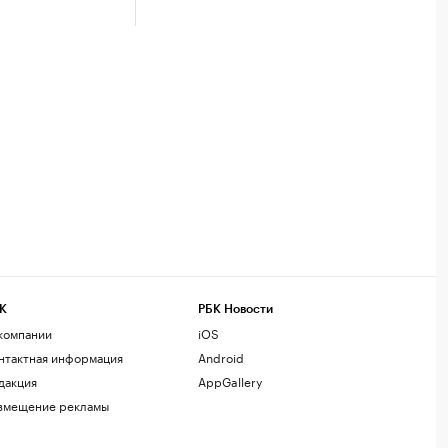
К
РБК Новости
компании
iOS
нтактная информация
Android
дакция
AppGallery
змещение рекламы