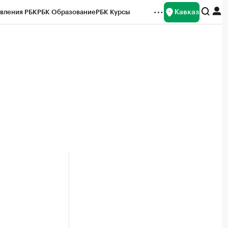
Кавказ
вления РБК
РБК Образование
РБК Курсы
рейтинги
Франшизы
Газета
Спецпроекты СПб
ты