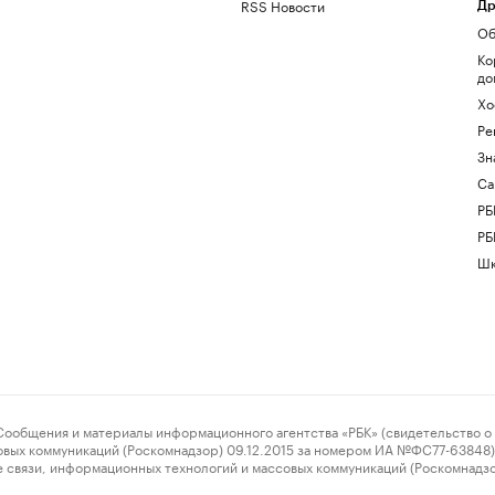
RSS Новости
Др
Об
Ко
до
Хо
Ре
Зн
Са
РБ
РБ
Шк
ения и материалы информационного агентства «РБК» (свидетельство о 
овых коммуникаций (Роскомнадзор) 09.12.2015 за номером ИА №ФС77-63848) 
 связи, информационных технологий и массовых коммуникаций (Роскомнадз