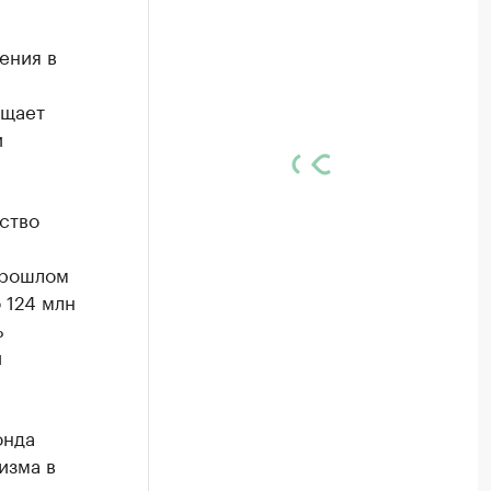
ения в
бщает
и
ство
прошлом
 124 млн
ь
й
онда
изма в