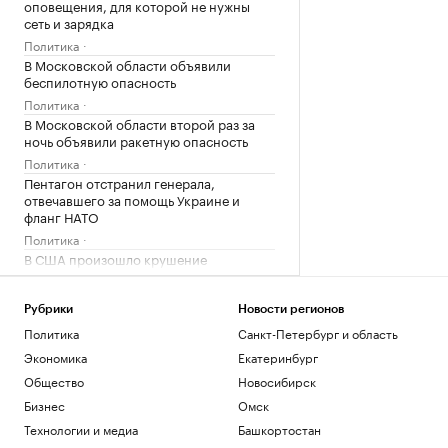
оповещения, для которой не нужны
сеть и зарядка
Политика
В Московской области объявили
беспилотную опасность
Политика
В Московской области второй раз за
ночь объявили ракетную опасность
Политика
Пентагон отстранил генерала,
отвечавшего за помощь Украине и
фланг НАТО
Политика
В США произошло крушение
пожарного вертолета с двумя членами
экипажа
Рубрики
Новости регионов
Общество
Политика
Санкт-Петербург и область
Загрузить еще
Экономика
Екатеринбург
Общество
Новосибирск
Бизнес
Омск
Технологии и медиа
Башкортостан