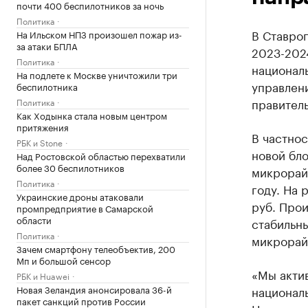
почти 400 беспилотников за ночь
Политика
В Ставро
На Ильском НПЗ произошел пожар из-
за атаки БПЛА
2023-2024
Политика
национал
На подлете к Москве уничтожили три
управлен
беспилотника
правитель
Политика
Как Ходынка стала новым центром
притяжения
В частнос
РБК и Stone
новой бл
Над Ростовской областью перехватили
более 30 беспилотников
микрорай
Политика
году. На 
Украинские дроны атаковали
руб. Прои
промпредприятие в Самарской
области
стабильн
Политика
микрорай
Зачем смартфону телеобъектив, 200
Мп и большой сенсор
«Мы акти
РБК и Huawei
Новая Зеландия анонсировала 36-й
националь
пакет санкций против России