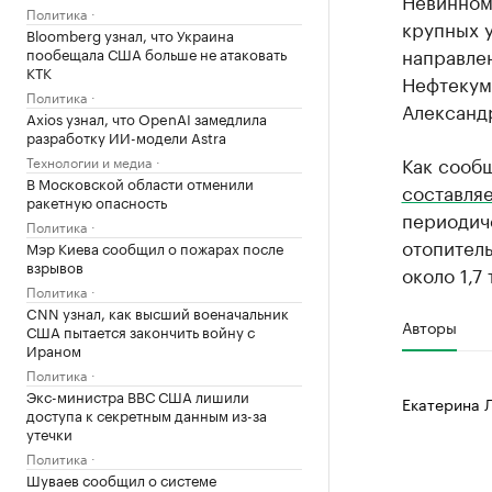
Невинном
Политика
крупных у
Bloomberg узнал, что Украина
направлен
пообещала США больше не атаковать
КТК
Нефтекум
Политика
Александ
Axios узнал, что OpenAI замедлила
разработку ИИ-модели Astra
Как сообщ
Технологии и медиа
В Московской области отменили
составля
ракетную опасность
периодиче
Политика
отопитель
Мэр Киева сообщил о пожарах после
взрывов
около 1,7
Политика
CNN узнал, как высший военачальник
Авторы
США пытается закончить войну с
Ираном
Политика
Экс-министра ВВС США лишили
Екатерина 
доступа к секретным данным из-за
утечки
Политика
Шуваев сообщил о системе