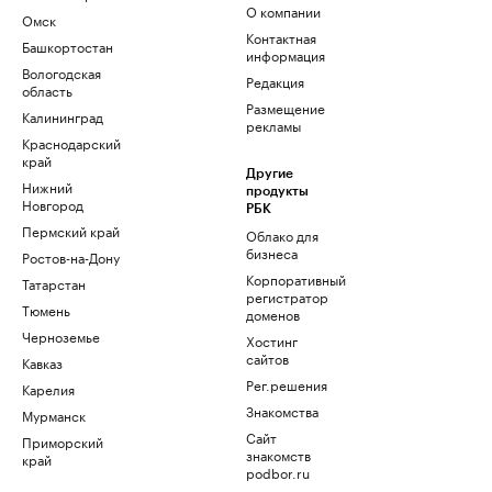
О компании
Омск
Контактная
Башкортостан
информация
Вологодская
Редакция
область
Размещение
Калининград
рекламы
Краснодарский
край
Другие
Нижний
продукты
Новгород
РБК
Пермский край
Облако для
бизнеса
Ростов-на-Дону
Корпоративный
Татарстан
регистратор
Тюмень
доменов
Черноземье
Хостинг
сайтов
Кавказ
Рег.решения
Карелия
Знакомства
Мурманск
Сайт
Приморский
знакомств
край
podbor.ru