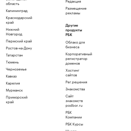
Редакция
область
Размещение
Калининград
рекламы
Краснодарский
край
Другие
Нижний
продукты
Новгород
РБК
Пермский край
Облако для
бизнеса
Ростов-на-Дону
Корпоративный
Татарстан
регистратор
Тюмень
доменов
Черноземье
Хостинг
сайтов
Кавказ
Рег.решения
Карелия
Знакомства
Мурманск
Сайт
Приморский
знакомств
край
podbor.ru
РБК
Компании
РБК Курсы
Школа