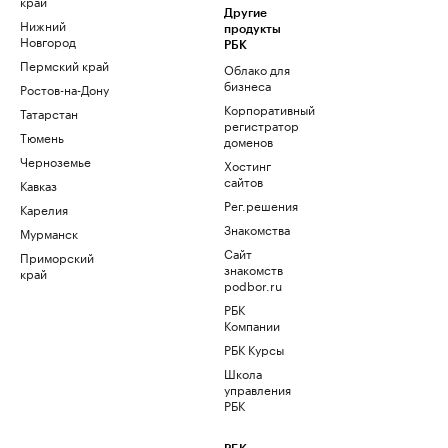
край
Другие
Нижний
продукты
Новгород
РБК
Пермский край
Облако для
бизнеса
Ростов-на-Дону
Корпоративный
Татарстан
регистратор
Тюмень
доменов
Черноземье
Хостинг
сайтов
Кавказ
Рег.решения
Карелия
Знакомства
Мурманск
Сайт
Приморский
знакомств
край
podbor.ru
РБК
Компании
РБК Курсы
Школа
управления
РБК