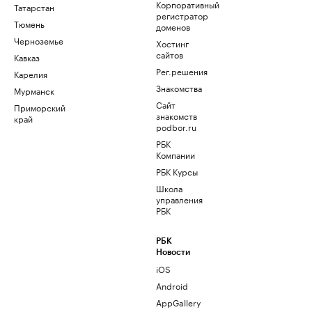
Корпоративный
Татарстан
регистратор
Тюмень
доменов
Черноземье
Хостинг
сайтов
Кавказ
Рег.решения
Карелия
Знакомства
Мурманск
Сайт
Приморский
знакомств
край
podbor.ru
РБК
Компании
РБК Курсы
Школа
управления
РБК
РБК
Новости
iOS
Android
AppGallery