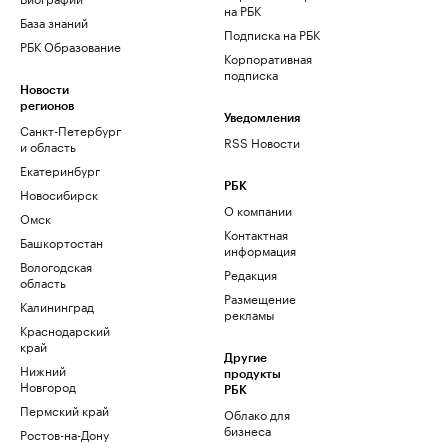
на РБК
База знаний
Подписка на РБК
РБК Образование
Корпоративная
подписка
Новости
регионов
Уведомления
Санкт-Петербург
RSS Новости
и область
Екатеринбург
РБК
Новосибирск
О компании
Омск
Контактная
Башкортостан
информация
Вологодская
Редакция
область
Размещение
Калининград
рекламы
Краснодарский
край
Другие
Нижний
продукты
Новгород
РБК
Пермский край
Облако для
бизнеса
Ростов-на-Дону