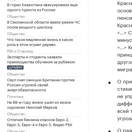
Красн
В горах Казахстана эвакуировали еще
основ
одного туриста из России
Общество
пенси
В Смоленской области ввели режим ЧС
Красн
после мощного циклона
<…> С
Общество
минус
Что такое медленная жизнь и какую
роль в этом играет дерево
<…> К
РБК и Старквуд
принц
Эксперты и студенты назвали
друго
преимущества обучения за рубежом
мигра
РАДИО
Общество
Сеул счел санкции Британии против
О при
России угрозой своей
стихи
энергобезопасности
не уп
Политика
На 88-м году жизни ушел из жизни
диффе
художник Николай Марков
всей 
Общество
угроз
Отличия бензина классов Евро-2,
Евро-3, Евро-4 и Евро-5. Видео РБК
О раз
Общество