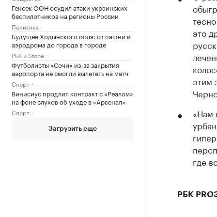
обыгр
Генсек ООН осудил атаки украинских
беспилотников на регионы России
тесно
Политика
это д
Будущее Ходынского поля: от пашни и
русск
аэродрома до города в городе
РБК и Stone
лечен
Футболисты «Сочи» из-за закрытия
колос
аэропорта не смогли вылететь на матч
этим 
Спорт
Черно
Винисиус продлил контракт с «Реалом»
на фоне слухов об уходе в «Арсенал»
«Нам 
Спорт
урбан
Загрузить еще
гипер
персп
где в
РБК PROЗ