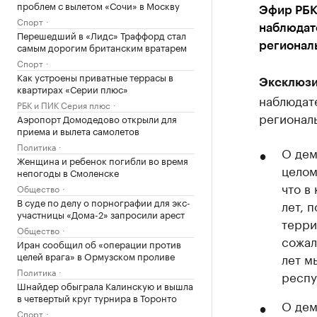
проблем с вылетом «Сочи» в Москву
Эфир РБК
Спорт
наблюдат
Перешедший в «Лидс» Траффорд стал
самым дорогим британским вратарем
регионал
Спорт
Как устроены приватные террасы в
Эксклюзи
квартирах «Серии плюс»
наблюдат
РБК и ПИК Серия плюс
региональ
Аэропорт Домодедово открыли для
приема и вылета самолетов
Политика
О дем
Женщина и ребенок погибли во время
целом
непогоды в Смоленске
что в
Общество
В суде по делу о порнографии для экс-
лет, 
участницы «Дома-2» запросили арест
терри
Общество
сожал
Иран сообщил об «операции против
целей врага» в Ормузском проливе
лет м
Политика
респу
Шнайдер обыграла Калинскую и вышла
в четвертый круг турнира в Торонто
О дем
Спорт