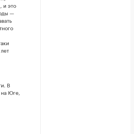
 и это
воды —
авать
тного
таки
 лет
и. В
 на Юге,