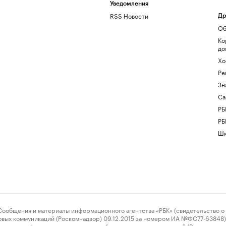
Уведомления
RSS Новости
Др
Об
Ко
до
Хо
Ре
Зн
Са
РБ
РБ
Шк
ения и материалы информационного агентства «РБК» (свидетельство о 
овых коммуникаций (Роскомнадзор) 09.12.2015 за номером ИА №ФС77-63848) 
 связи, информационных технологий и массовых коммуникаций (Роскомнадз