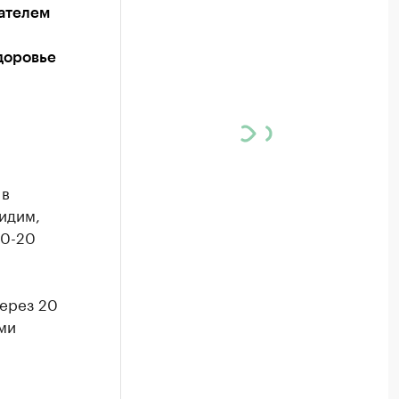
ателем
доровье
 в
идим,
10-20
через 20
ми