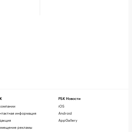
К
РБК Новости
компании
iOS
нтактная информация
Android
дакция
AppGallery
змещение рекламы