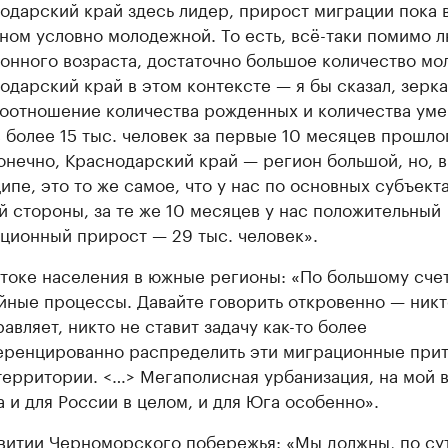
одарский край здесь лидер, прирост миграции пока 
ном условно молодежной. То есть, всё-таки помимо 
онного возраста, достаточно большое количество мо
одарский край в этом контексте — я бы сказал, зерк
оотношение количества рожденных и количества ум
 более 15 тыс. человек за первые 10 месяцев прошлог
онечно, Краснодарский край — регион большой, но, в
ипе, это то же самое, что у нас по основных субъект
й стороны, за те же 10 месяцев у нас положительный
ционный прирост — 29 тыс. человек».
токе населения в южные регионы: «По большому счет
йные процессы. Давайте говорить откровенно — никт
равляет, никто не ставит задачу как-то более
ренцированно распределить эти миграционные прит
территории. <…> Мегаполисная урбанизация, на мой в
а и для России в целом, и для Юга особенно».
витии Черноморского побережья: «Мы должны, по су