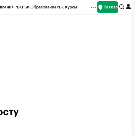
Кавказ
вления РБК
РБК Образование
РБК Курсы
рейтинги
Франшизы
Газета
Спецпроекты СПб
ты
осту