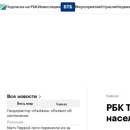
Подписка на РБК
Инвестиции
Мероприятия
Отрасли
Недви
РБК Life
Тренды
Визионеры
Национальные проекты
Город
Стиль
Кр
Конференции СПб
Спецпроекты
Проверка контрагентов
Политика
Кавказ
Все новости
Кавказ
Весь мир
РБК 
Гендиректор «ИжАвиа» объявил об
увольнении
насе
Политика
Матч Первой лиги перенесли из-за