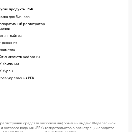
угие продукты РБК
лако для бизнеса
рпоративный регистратор
менов
стинг сайтов
г.решения
акомства
йт знакомств podbor.ru
К Компании
К Курсы
ола управления РБК
регистрации средства массовой информации выдано Федеральной
и сетевого издания «РБК» (свидетельство о регистрации средства
ор) 03.12.2021 за номером ЭЛ №ФС77-82385) сопровождаются