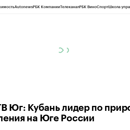
жимость
Autonews
РБК Компании
Телеканал
РБК Вино
Спорт
Школа упра
ипто
РБК Бизнес-среда
Дискуссионный клуб
Исследования
Кредитные 
Экономика
Бизнес
Технологии и медиа
Финансы
Рынок наличной валю
ТВ Юг: Кубань лидер по прир
ления на Юге России