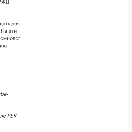
РЖД-
дать для
 На эти
сомнолог
нна
be-
ле РБК