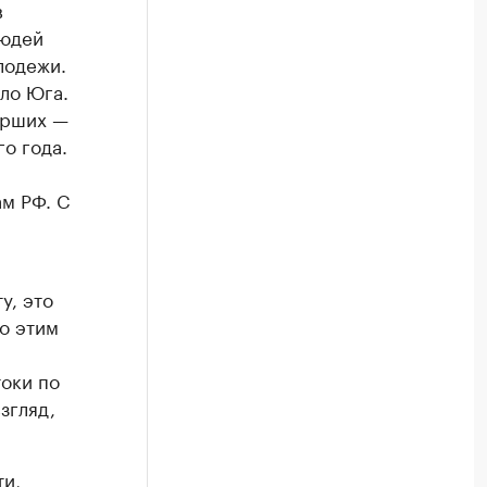
в
людей
лодежи.
ало Юга.
ерших —
о года.
ам РФ. С
у, это
о этим
оки по
згляд,
ти,