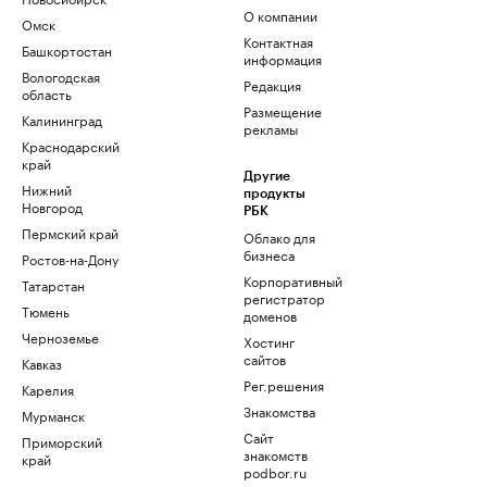
О компании
Омск
Контактная
Башкортостан
информация
Вологодская
Редакция
область
Размещение
Калининград
рекламы
Краснодарский
край
Другие
Нижний
продукты
Новгород
РБК
Пермский край
Облако для
бизнеса
Ростов-на-Дону
Корпоративный
Татарстан
регистратор
Тюмень
доменов
Черноземье
Хостинг
сайтов
Кавказ
Рег.решения
Карелия
Знакомства
Мурманск
Сайт
Приморский
знакомств
край
podbor.ru