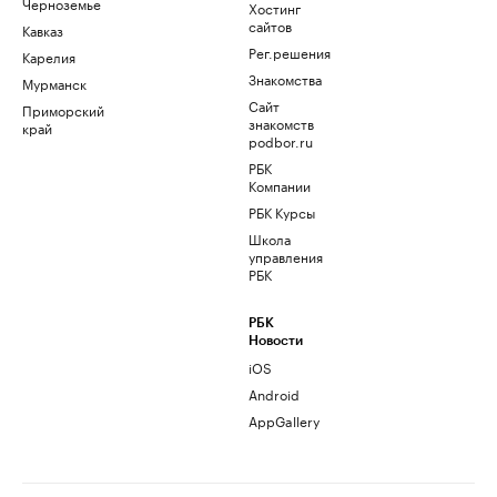
Черноземье
Хостинг
сайтов
Кавказ
Рег.решения
Карелия
Знакомства
Мурманск
Сайт
Приморский
знакомств
край
podbor.ru
РБК
Компании
РБК Курсы
Школа
управления
РБК
РБК
Новости
iOS
Android
AppGallery