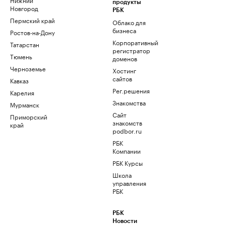
продукты
Новгород
РБК
Пермский край
Облако для
бизнеса
Ростов-на-Дону
Корпоративный
Татарстан
регистратор
Тюмень
доменов
Черноземье
Хостинг
сайтов
Кавказ
Рег.решения
Карелия
Знакомства
Мурманск
Сайт
Приморский
знакомств
край
podbor.ru
РБК
Компании
РБК Курсы
Школа
управления
РБК
РБК
Новости