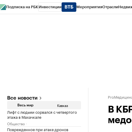
Подписка на РБК
Инвестиции
Мероприятия
Отрасли
Недви
РБК Life
Тренды
Визионеры
Национальные проекты
Город
Стиль
Кр
Конференции СПб
Спецпроекты
Проверка контрагентов
Политика
ProМедицин
Все новости
Кавказ
Весь мир
В КБ
Лифт с людьми сорвался с четвертого
этажа в Махачкале
медо
Общество
Поврежденное при атаке дронов