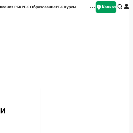
Кавказ
вления РБК
РБК Образование
РБК Курсы
рейтинги
Франшизы
Газета
Спецпроекты СПб
ты
ти