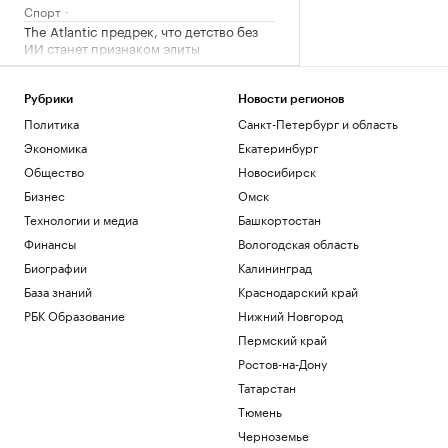
Спорт
The Atlantic предрек, что детство без
ИИ станет признаком элиты
Технологии и медиа
Киты, тундра и космические пейзажи:
Рубрики
Новости регионов
зачем ехать в восточную Арктику
Политика
Санкт-Петербург и область
РБК и УК Первая
Экономика
Екатеринбург
Ураганный ветер и эвакуация. Кадры
тайфуна «Долфин» в Японии и Китае
Общество
Новосибирск
Общество
Бизнес
Омск
Российский пятиборец завоевал
Технологии и медиа
Башкортостан
первое золото на ЧЕ после допуска с
флагом
Финансы
Вологодская область
Спорт
Биографии
Калининград
База знаний
Краснодарский край
Загрузить еще
РБК Образование
Нижний Новгород
Пермский край
Ростов-на-Дону
Татарстан
Тюмень
Черноземье