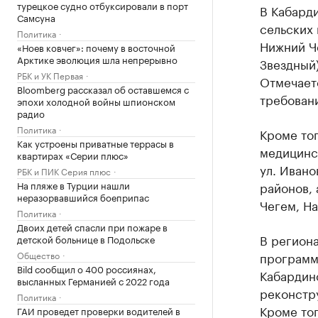
турецкое судно отбуксировали в порт
В Кабард
Самсуна
сельских 
Политика
Нижний Че
«Ноев ковчег»: почему в восточной
Арктике эволюция шла непрерывно
Звездный
РБК и УК Первая
Отмечаетс
Bloomberg рассказал об оставшемся с
требован
эпохи холодной войны шпионском
радио
Политика
Кроме тог
Как устроены приватные террасы в
медицинс
квартирах «Серии плюс»
ул. Ивано
РБК и ПИК Серия плюс
На пляже в Турции нашли
районов, 
неразорвавшийся боеприпас
Чегем, На
Политика
Двоих детей спасли при пожаре в
В региона
детской больнице в Подольске
Общество
программ
Bild сообщил о 400 россиянах,
Кабардин
высланных Германией с 2022 года
реконстр
Политика
Кроме тог
ГАИ проведет проверки водителей в