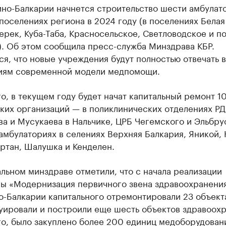
ино-Балкарии начнется строительство шести амбулат
поселениях региона в 2024 году (в поселениях Белая
рек, Куба-Таба, Красносельское, Светловодское и п
). Об этом сообщила пресс-служба Минздрава КБР.
я, что новые учреждения будут полностью отвечать 
иям современной модели медпомощи.
о, в текущем году будет начат капитальный ремонт 1
ких организаций — в поликлинических отделениях Р
ва и Мусукаева в Нальчике, ЦРБ Чегемского и Эльбру
амбулаториях в селениях Верхняя Балкария, Яникой,
ртан, Шалушка и Кенделен.
льном минздраве отметили, что с начала реализации
ы «Модернизация первичного звена здравоохранения
о-Балкарии капитального отремонтировали 23 объект
уировали и построили еще шесть объектов здравоохр
о, было закуплено более 200 единиц медоборудовани