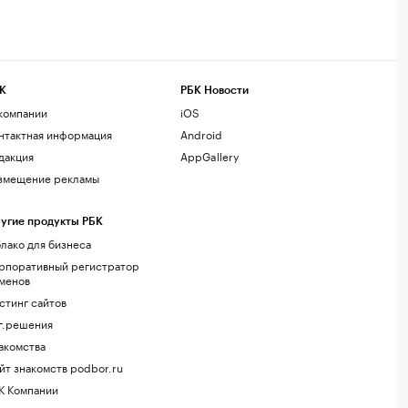
К
РБК Новости
компании
iOS
нтактная информация
Android
дакция
AppGallery
змещение рекламы
угие продукты РБК
лако для бизнеса
рпоративный регистратор
менов
стинг сайтов
г.решения
акомства
йт знакомств podbor.ru
К Компании