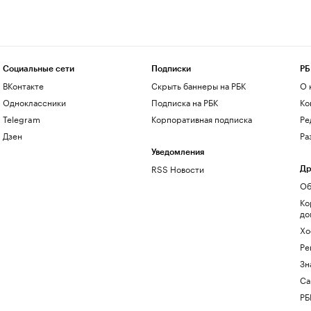
Социальные сети
Подписки
РБ
ВКонтакте
Скрыть баннеры на РБК
О 
Одноклассники
Подписка на РБК
Ко
Telegram
Корпоративная подписка
Ре
Дзен
Ра
Уведомления
RSS Новости
Др
Об
Ко
до
Хо
Ре
Зн
Са
РБ