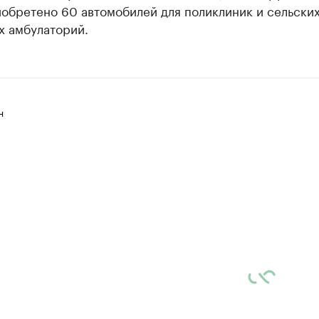
иобретено 60 автомобилей для поликлиник и сельски
х амбулаторий.
н