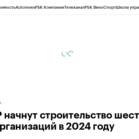
жимость
Autonews
РБК Компании
Телеканал
РБК Вино
Спорт
Школа упра
ипто
РБК Бизнес-среда
Дискуссионный клуб
Исследования
Кредитные 
Экономика
Бизнес
Технологии и медиа
Финансы
Рынок наличной валю
а
Р начнут строительство шес
рганизаций в 2024 году