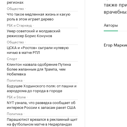
регионах
также пр
Общество
врачебны
Что такое медленная жизнь и какую
роль в этом играет дерево
Авторы
РБК и Старквуд
Умер советский и молдавский
режиссер Борис Конунов
Общество
Егор Марки
ЦСКА и «Ростов» сыграли нулевую
ничью в матче РПЛ
Спорт
Клинтон назвала одобрение Путина
более желанным для Трампа, чем
Нобелевка
Политика
Будущее Ходынского поля: от пашни и
аэродрома до города в городе
РБК и Stone
NYT узнала, что разведка сообщает об
интересе России к запасам ракет США
Политика
Парашютист врезался в рекламный щит
на футбольном матче в Нидерландах