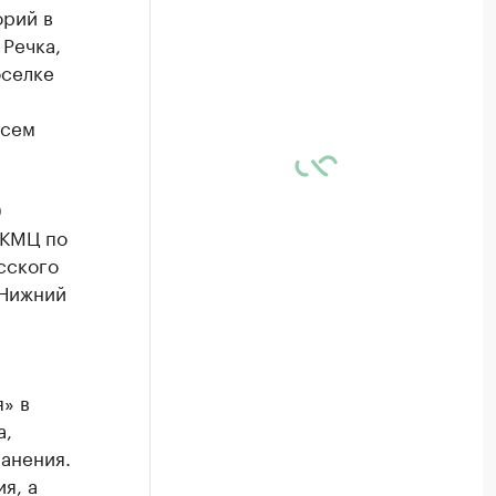
орий в
 Речка,
оселке
всем
0
ДКМЦ по
сского
 Нижний
» в
а,
анения.
я, а