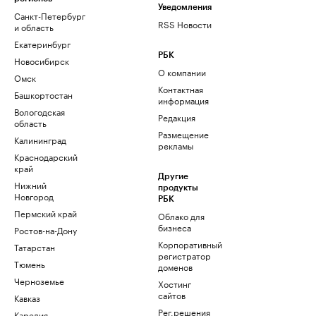
Уведомления
Санкт-Петербург
RSS Новости
и область
Екатеринбург
РБК
Новосибирск
О компании
Омск
Контактная
Башкортостан
информация
Вологодская
Редакция
область
Размещение
Калининград
рекламы
Краснодарский
край
Другие
Нижний
продукты
Новгород
РБК
Пермский край
Облако для
бизнеса
Ростов-на-Дону
Корпоративный
Татарстан
регистратор
Тюмень
доменов
Черноземье
Хостинг
сайтов
Кавказ
Рег.решения
Карелия