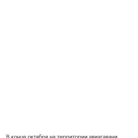
В конце октября на территории авиагавани