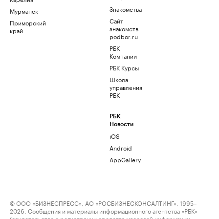
Знакомства
Мурманск
Сайт
Приморский
знакомств
край
podbor.ru
РБК
Компании
РБК Курсы
Школа
управления
РБК
РБК
Новости
iOS
Android
AppGallery
© ООО «БИЗНЕСПРЕСС», АО «РОСБИЗНЕСКОНСАЛТИНГ», 1995–
2026. Сообщения и материалы информационного агентства «РБК»
(свидетельство о регистрации средства массовой информации