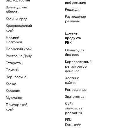
информация
Вологодская
Редакция
область
Размещение
Калининград
рекламы
Краснодарский
край
Другие
Нижний
продукты
Новгород
РБК
Пермский край
Облако для
бизнеса
Ростов-на-Дону
Корпоративный
Татарстан
регистратор
Тюмень
доменов
Черноземье
Хостинг
сайтов
Кавказ
Рег.решения
Карелия
Знакомства
Мурманск
Сайт
Приморский
знакомств
край
podbor.ru
РБК
Компании