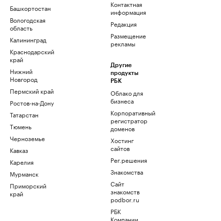
Контактная
Башкортостан
информация
Вологодская
Редакция
область
Размещение
Калининград
рекламы
Краснодарский
край
Другие
Нижний
продукты
Новгород
РБК
Пермский край
Облако для
бизнеса
Ростов-на-Дону
Корпоративный
Татарстан
регистратор
Тюмень
доменов
Черноземье
Хостинг
сайтов
Кавказ
Рег.решения
Карелия
Знакомства
Мурманск
Сайт
Приморский
знакомств
край
podbor.ru
РБК
Компании