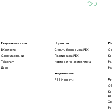
Социальные сети
Подписки
РБ
ВКонтакте
Скрыть баннеры на РБК
О 
Одноклассники
Подписка на РБК
Ко
Telegram
Корпоративная подписка
Ре
Дзен
Ра
Уведомления
RSS Новости
Др
Об
Ко
до
Хо
Ре