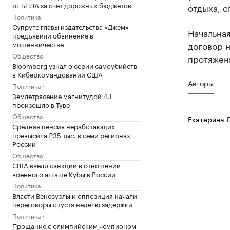
от БПЛА за счет дорожных бюджетов
отдыха, с
Политика
Супруге главы издательства «Джем»
Начальная
предъявили обвинение в
договор н
мошенничестве
Общество
протяжени
Bloomberg узнал о серии самоубийств
в Киберкомандовании США
Авторы
Политика
Землетрясение магнитудой 4,1
произошло в Туве
Общество
Екатерина 
Средняя пенсия неработающих
превысила ₽35 тыс. в семи регионах
России
Общество
США ввели санкции в отношении
военного атташе Кубы в России
Политика
Власти Венесуэлы и оппозиция начали
переговоры спустя неделю задержки
Политика
Прощание с олимпийским чемпионом