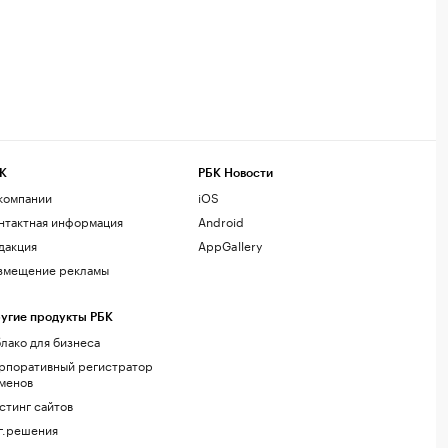
К
РБК Новости
компании
iOS
нтактная информация
Android
дакция
AppGallery
змещение рекламы
угие продукты РБК
лако для бизнеса
рпоративный регистратор
менов
стинг сайтов
г.решения