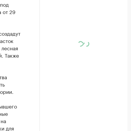
 под
 от 29
создадут
часток
 лесная
й. Также
тва
ть
ории.
бывшего
ные
 на
ки для