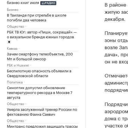
бизнес-книг июля
В районе 
РАДИО
Бизнес
жилую зас
В Таиланде при стрельбе в школе
декабря.
погибли два человека
Общество
РБК ТВ Юг: автор «Пиши, сокращай» —
Планирует
о визуальном бренде южных городов
зоны отды
возле Зап
Кавказ
дача», пр
Зачем смартфону телеобъектив, 200
Мп и большой сенсор
он не вхо
РБК и Huawei
Беспилотную опасность объявили в
Отмечаетс
Свердловской области
админист
Политика
Синоптик допустил обновление
подрядчик
температурного рекорда в Москве 7
августа
Подрядчи
Общество
Умерла заслуженный тренер России по
аэродром
фехтованию Фаина Саевич
дома с т
Общество
участке о
Минтранс предложил защищать трассы