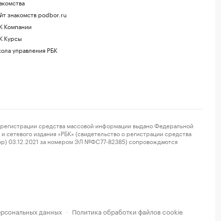
акомства
йт знакомств podbor.ru
К Компании
К Курсы
ола управления РБК
регистрации средства массовой информации выдано Федеральной
и сетевого издания «РБК» (свидетельство о регистрации средства
ор) 03.12.2021 за номером ЭЛ №ФС77-82385) сопровождаются
ерсональных данных
Политика обработки файлов cookie
·