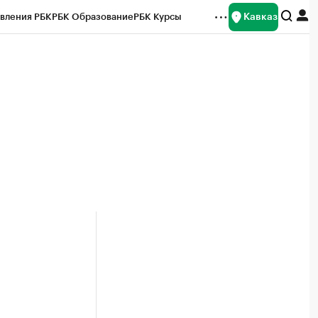
Кавказ
вления РБК
РБК Образование
РБК Курсы
рейтинги
Франшизы
Газета
Спецпроекты СПб
ты