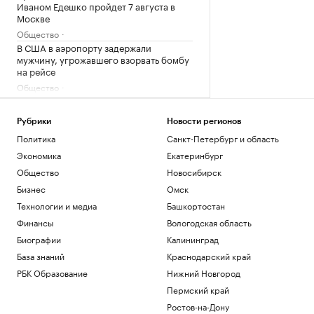
Иваном Едешко пройдет 7 августа в
Москве
Общество
В США в аэропорту задержали
мужчину, угрожавшего взорвать бомбу
на рейсе
Общество
Во Внуково предупредили о задержках
рейсов из-за грозы
Рубрики
Новости регионов
Общество
Политика
Санкт-Петербург и область
В Саудовской Аравии сообщили об 11
пострадавших при атаках хуситов
Экономика
Екатеринбург
Политика
Общество
Новосибирск
В Турции заявили, что Европа
Бизнес
Омск
потребовала подтверждать
Технологии и медиа
Башкортостан
происхождение газа
Финансы
Вологодская область
Политика
Биографии
Калининград
Загрузить еще
База знаний
Краснодарский край
РБК Образование
Нижний Новгород
Пермский край
Ростов-на-Дону