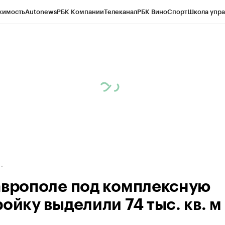
жимость
Autonews
РБК Компании
Телеканал
РБК Вино
Спорт
Школа упра
ипто
РБК Бизнес-среда
Дискуссионный клуб
Исследования
Кредитные 
Экономика
Бизнес
Технологии и медиа
Финансы
Рынок наличной валю
аврополе под комплексную
ойку выделили 74 тыс. кв. м