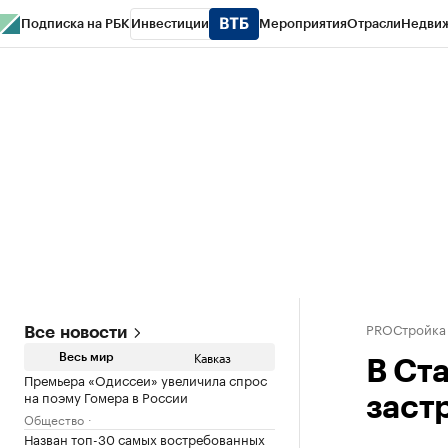
Подписка на РБК
Инвестиции
Мероприятия
Отрасли
Недви
РБК Life
Тренды
Визионеры
Национальные проекты
Город
Стиль
Кр
Конференции СПб
Спецпроекты
Проверка контрагентов
Политика
PROСтройка
Все новости
Кавказ
Весь мир
В Ст
Премьера «Одиссеи» увеличила спрос
на поэму Гомера в России
застр
Общество
Назван топ-30 самых востребованных