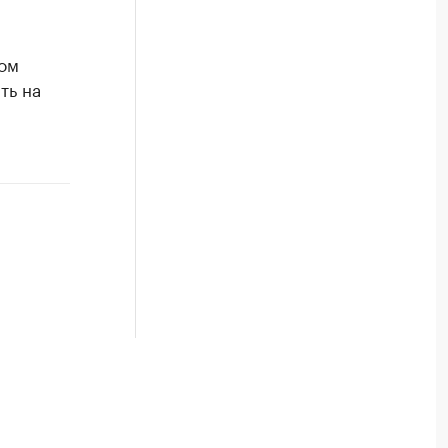
том
ть на