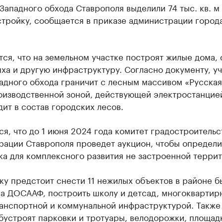
Западного обхода Ставрополя выделили 74 тыс. кв. м
тройку, сообщается в приказе администрации города
ся, что на земельном участке построят жилые дома, 
ха и другую инфраструктуру. Согласно документу, у
адного обхода граничит с лесным массивом «Русская
оизводственной зоной, действующей электростанцие
дит в состав городских лесов.
я, что до 1 июня 2024 года комитет градостроительс
рации Ставрополя проведет аукцион, чтобы определи
а для комплексного развития не застроенной террит
ку предстоит снести 11 нежилых объектов в районе 
а ДОСААФ, построить школу и детсад, многоквартир
ранспортной и коммунальной инфраструктурой. Также
бустроят парковки и тротуары, велодорожки, площад