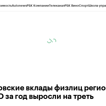
жимость
Autonews
РБК Компании
Телеканал
РБК Вино
Спорт
Школа упра
ипто
РБК Бизнес-среда
Дискуссионный клуб
Исследования
Кредитные 
Экономика
Бизнес
Технологии и медиа
Финансы
Рынок наличной валю
овские вклады физлиц реги
 за год выросли на треть