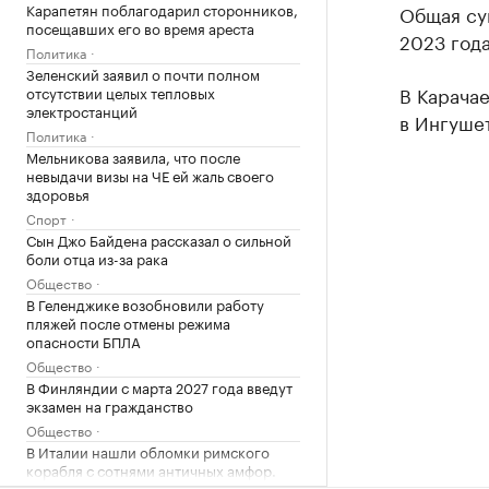
Карапетян поблагодарил сторонников,
Общая сум
посещавших его во время ареста
2023 года
Политика
Зеленский заявил о почти полном
В Карачае
отсутствии целых тепловых
электростанций
в Ингушет
Политика
Мельникова заявила, что после
невыдачи визы на ЧЕ ей жаль своего
здоровья
Спорт
Сын Джо Байдена рассказал о сильной
боли отца из-за рака
Общество
В Геленджике возобновили работу
пляжей после отмены режима
опасности БПЛА
Общество
В Финляндии с марта 2027 года введут
экзамен на гражданство
Общество
В Италии нашли обломки римского
корабля с сотнями античных амфор.
Видео