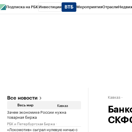
Подписка на РБК
Инвестиции
Мероприятия
Отрасли
Недви
РБК Life
Тренды
Визионеры
Национальные проекты
Город
Стиль
Кр
Конференции СПб
Спецпроекты
Проверка контрагентов
Политика
Кавказ
Все новости
Кавказ
Весь мир
Банк
Зачем экономике России нужна
товарная биржа
СКФО
РБК и Петербургская Биржа
«Локомотив» сыграл нулевую ничью с