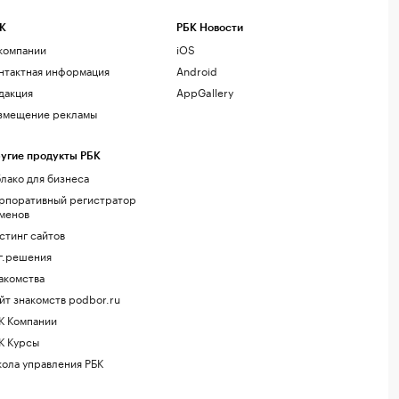
К
РБК Новости
компании
iOS
нтактная информация
Android
дакция
AppGallery
змещение рекламы
угие продукты РБК
лако для бизнеса
рпоративный регистратор
менов
стинг сайтов
г.решения
акомства
йт знакомств podbor.ru
К Компании
К Курсы
ола управления РБК