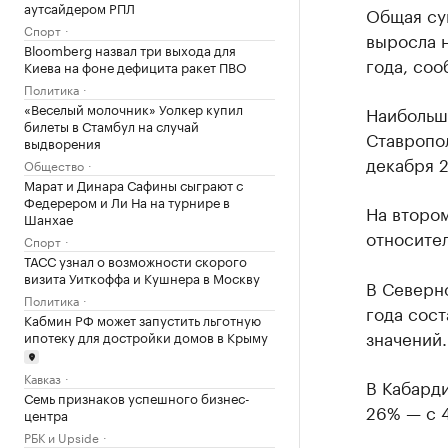
аутсайдером РПЛ
Общая сум
Спорт
выросла н
Bloomberg назвал три выхода для
года, соо
Киева на фоне дефицита ракет ПВО
Политика
«Веселый молочник» Уолкер купил
Наибольш
билеты в Стамбул на случай
Ставропол
выдворения
декабря 2
Общество
Марат и Динара Сафины сыграют с
Федерером и Ли На на турнире в
На втором
Шанхае
относител
Спорт
ТАСС узнал о возможности скорого
визита Уиткоффа и Кушнера в Москву
В Северн
Политика
года сост
Кабмин РФ может запустить льготную
значений.
ипотеку для достройки домов в Крыму
Кавказ
В Кабарди
Семь признаков успешного бизнес-
26% — с 4
центра
РБК и Upside