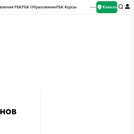
Кавказ
вления РБК
РБК Образование
РБК Курсы
рейтинги
Франшизы
Газета
Спецпроекты СПб
ты
онов