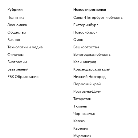
Общество
Рубрики
Новости регионов
Влюби в себя инвестора: истории
Политика
Санкт-Петербург и область
компаний, разместивших облигации
Экономика
Екатеринбург
РБК и МСП Банк
Форвард «Нижнего Новгорода» сделал
Общество
Новосибирск
хет-трик за 14 минут в Первой лиге
Бизнес
Омск
Спорт
Технологии и медиа
Башкортостан
«Газпром» заметил антирекорд по
Финансы
Вологодская область
объему запасов газа в Европе
Бизнес
Биографии
Калининград
WSJ рассказала о находках, меняющих
База знаний
Краснодарский край
представление об истории Китая
РБК Образование
Нижний Новгород
Общество
Пермский край
Иран атаковал ракетами танкер
эмиратской госнефтекомпании
Ростов-на-Дону
Политика
Татарстан
Тюмень
Загрузить еще
Черноземье
Кавказ
Карелия
Мурманск