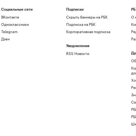
Социальные сети
Подписки
РБ
ВКонтакте
Скрыть баннеры на РБК
О 
Одноклассники
Подписка на РБК
Ко
Telegram
Корпоративная подписка
Ре
Дзен
Ра
Уведомления
RSS Новости
Др
Об
Ко
до
Хо
Ре
Зн
Са
РБ
РБ
Шк