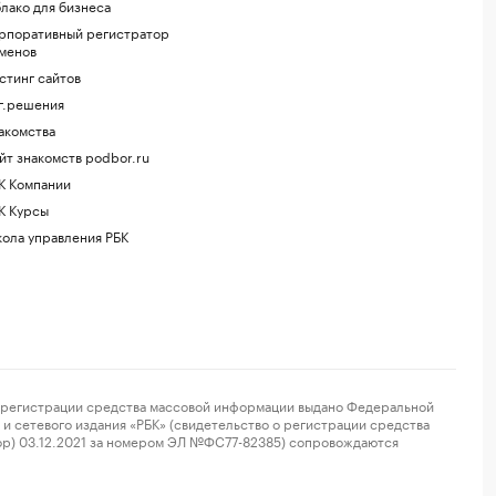
лако для бизнеса
рпоративный регистратор
менов
стинг сайтов
г.решения
акомства
йт знакомств podbor.ru
К Компании
К Курсы
ола управления РБК
регистрации средства массовой информации выдано Федеральной
и сетевого издания «РБК» (свидетельство о регистрации средства
ор) 03.12.2021 за номером ЭЛ №ФС77-82385) сопровождаются