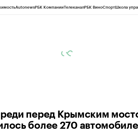
жимость
Autonews
РБК Компании
Телеканал
РБК Вино
Спорт
Школа упра
ипто
РБК Бизнес-среда
Дискуссионный клуб
Исследования
Кредитные 
Экономика
Бизнес
Технологии и медиа
Финансы
Рынок наличной валю
ереди перед Крымским мост
илось более 270 автомобил