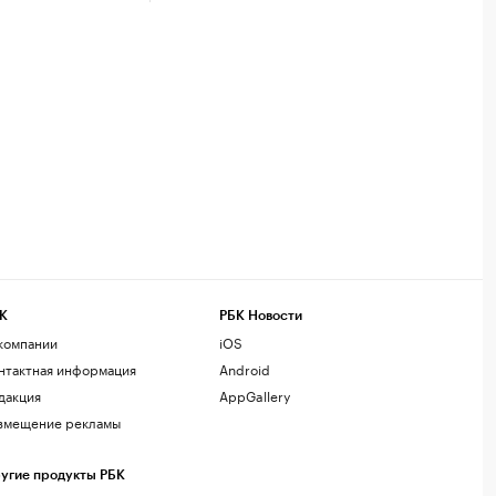
К
РБК Новости
компании
iOS
нтактная информация
Android
дакция
AppGallery
змещение рекламы
угие продукты РБК