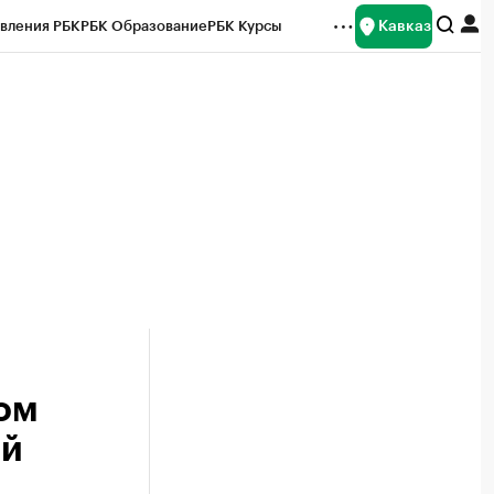
Кавказ
вления РБК
РБК Образование
РБК Курсы
рейтинги
Франшизы
Газета
Спецпроекты СПб
ты
ом
ей