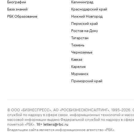
Биографии
Калининград
турниры ISU
База знаний
Краснодарский край
Спорт
Жизнь с видом на пруд или реку:
РБК Образование
Нижний Новгород
подборка жилья у набережных и
Пермский край
пляжей
Ростов-на-Дону
РБК и ПИК Серия плюс
Татарстан
В КСИР назвали условие открытия
Ормузского пролива
Тюмень
Политика
Черноземье
В Брянской области при обстреле
Кавказ
Новенького тяжело ранили пожилую
женщину
Карелия
Политика
Мурманск
Москвичей предупредили о спаде
Приморский край
жары
Общество
Загрузить еще
© ООО «БИЗНЕСПРЕСС», АО «РОСБИЗНЕСКОНСАЛТИНГ», 1995–2026. Сообщ
службой по надзору в сфере связи, информационных технологий и масс
массовой информации выдано Федеральной службой по надзору в сфере
пометкой «РБК».
letters@rbc.ru
18+
Владельцем сайта является информационное агентство «РБК».