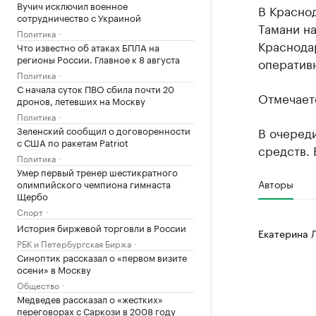
Вучич исключил военное
В Красно
сотрудничество с Украиной
Тамани на
Политика
Краснода
Что известно об атаках БПЛА на
регионы России. Главное к 8 августа
оператив
Политика
С начала суток ПВО сбила почти 20
Отмечаетс
дронов, летевших на Москву
Политика
Зеленский сообщил о договоренности
В очереди
с США по ракетам Patriot
средств. 
Политика
Умер первый тренер шестикратного
Авторы
олимпийского чемпиона гимнаста
Щербо
Спорт
История биржевой торговли в России
Екатерина 
РБК и Петербургская Биржа
Синоптик рассказал о «первом визите
осени» в Москву
Общество
Медведев рассказал о «жестких»
переговорах с Саркози в 2008 году