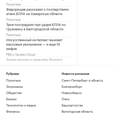
Политика
Федорищев рассказал о последствиях
атаки БПЛА на Самарскую область
Политика
Трое пострадали при ударе БПЛА по
грузовику в Белгородской области
Политика
Искусственный интеллект вызовет
массовые увольнения — и еще 10
мифов
РБК и Yandex Cloud
Зачем малому и среднему бизнесу
облигации и что важно знать о бирже
РБК и МСП Банк
На Запорожской АЭС объяснили
Рубрики
Новости регионов
причину отключения внешнего
Политика
Санкт-Петербург и область
электропитания
Экономика
Екатеринбург
Политика
Общество
Новосибирск
Число пострадавших при атаке БПЛА
на Ильский НПЗ выросло до шести
Бизнес
Омск
Политика
Технологии и медиа
Башкортостан
Плющенко назвал радостью
Финансы
Вологодская область
возвращение Валиевой и Трусовой на