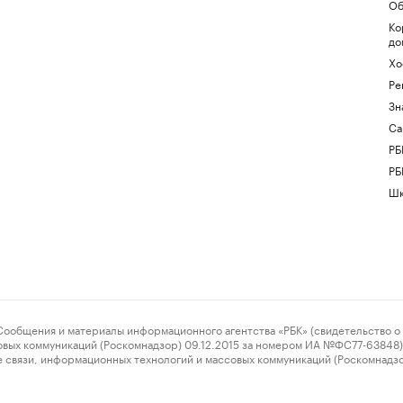
Об
Ко
до
Хо
Ре
Зн
Са
РБ
РБ
Шк
ения и материалы информационного агентства «РБК» (свидетельство о 
овых коммуникаций (Роскомнадзор) 09.12.2015 за номером ИА №ФС77-63848) 
 связи, информационных технологий и массовых коммуникаций (Роскомнадз