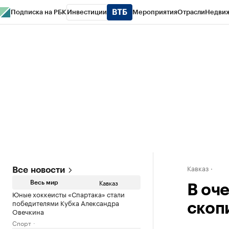
Подписка на РБК
Инвестиции
Мероприятия
Отрасли
Недви
РБК Life
Тренды
Визионеры
Национальные проекты
Город
Стиль
Кр
Конференции СПб
Спецпроекты
Проверка контрагентов
Политика
Кавказ
Все новости
Кавказ
Весь мир
В оч
Юные хоккеисты «Спартака» стали
победителями Кубка Александра
скоп
Овечкина
Спорт