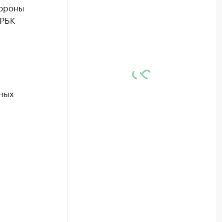
тороны
 РБК
тных