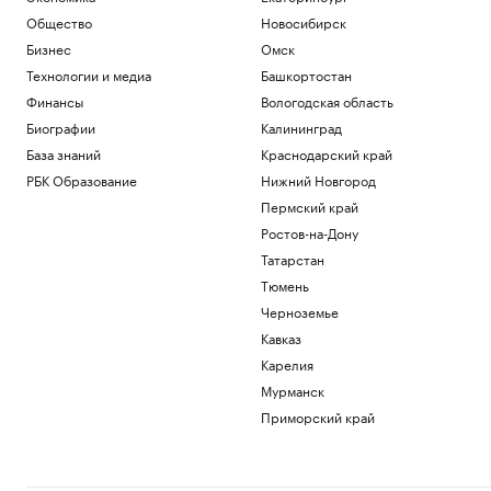
Общество
Общество
Новосибирск
«Защита от стресса» с доходностью от
40%: куда вложить дивиденды
Бизнес
Омск
Подписка на РБК
Технологии и медиа
Башкортостан
Дагестан привлек ₽132 млрд в рамках
Финансы
Вологодская область
реализуемых прорывных
Биографии
Калининград
инвестпроектов
База знаний
Краснодарский край
Кавказ
Соглашение о партнерстве ЕАЭС и ОАЭ
РБК Образование
Нижний Новгород
вступит в силу 6 октября
Пермский край
Политика
Ростов-на-Дону
Как Ходынка стала новым центром
Татарстан
притяжения
Тюмень
РБК и Stone
Reuters узнал о просьбе США
Черноземье
освободить осужденного в России
Кавказ
морпеха
Карелия
Политика
Мурманск
Загрузить еще
Приморский край