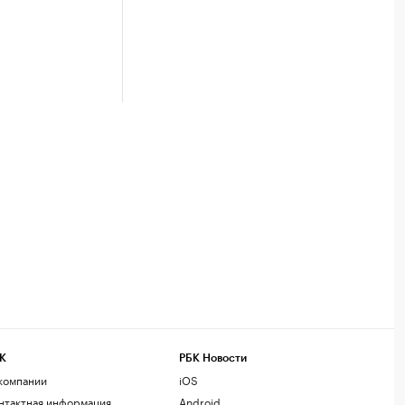
К
РБК Новости
компании
iOS
нтактная информация
Android