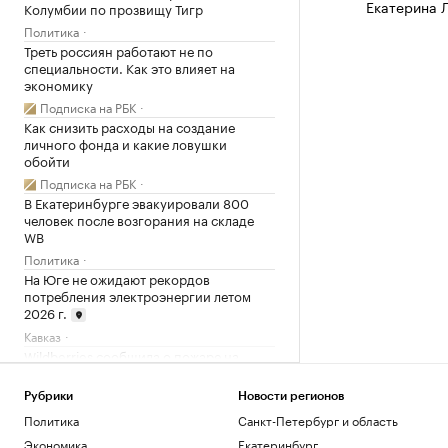
Екатерина 
Колумбии по прозвищу Тигр
Политика
Треть россиян работают не по
специальности. Как это влияет на
экономику
Подписка на РБК
Как снизить расходы на создание
личного фонда и какие ловушки
обойти
Подписка на РБК
В Екатеринбурге эвакуировали 800
человек после возгорания на складе
WB
Политика
На Юге не ожидают рекордов
потребления электроэнергии летом
2026 г.
Кавказ
Wildberries сообщила о пожаре на
складе в Екатеринбурге после атаки
Общество
Рубрики
Новости регионов
Число пенсионеров в России
Политика
Санкт-Петербург и область
сократилось на 409 тыс. за год
Экономика
Екатеринбург