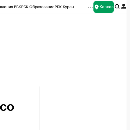
Кавказ
вления РБК
РБК Образование
РБК Курсы
рейтинги
Франшизы
Газета
Спецпроекты СПб
ты
РСО