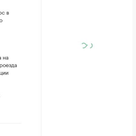
рс в
о
а на
роезда
иции
х