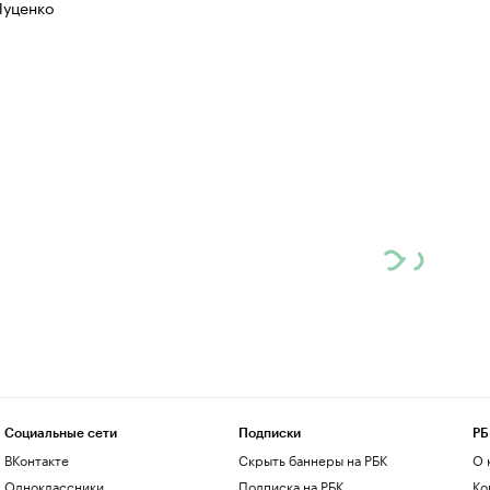
Луценко
Социальные сети
Подписки
РБ
ВКонтакте
Скрыть баннеры на РБК
О 
Одноклассники
Подписка на РБК
Ко