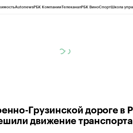
жимость
Autonews
РБК Компании
Телеканал
РБК Вино
Спорт
Школа упра
ипто
РБК Бизнес-среда
Дискуссионный клуб
Исследования
Кредитные 
Экономика
Бизнес
Технологии и медиа
Финансы
Рынок наличной валю
оенно-Грузинской дороге в 
ешили движение транспорта