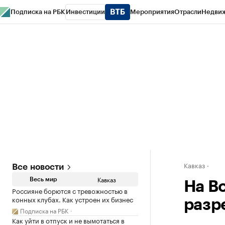
Подписка на РБК
Инвестиции
Мероприятия
Отрасли
Недви
РБК Life
Тренды
Визионеры
Национальные проекты
Город
Стиль
Кр
Конференции СПб
Спецпроекты
Проверка контрагентов
Политика
Кавказ
Все новости
Кавказ
Весь мир
На В
Россияне борются с тревожностью в
конных клубах. Как устроен их бизнес
разр
Подписка на РБК
Как уйти в отпуск и не вымотаться в