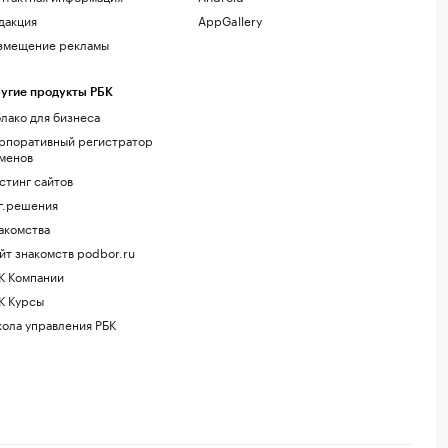
дакция
AppGallery
змещение рекламы
угие продукты РБК
лако для бизнеса
рпоративный регистратор
менов
стинг сайтов
г.решения
акомства
йт знакомств podbor.ru
К Компании
К Курсы
ола управления РБК