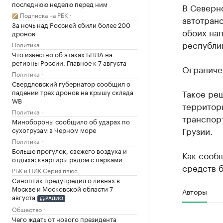
последнюю неделю перед ним
В Северн
Подписка на РБК
автотранс
За ночь над Россией сбили более 200
обоих на
дронов
республи
Политика
Что известно об атаках БПЛА на
регионы России. Главное к 7 августа
Ограничен
Политика
Свердловский губернатор сообщил о
падении трех дронов на крышу склада
Такое реш
WB
территор
Политика
транспорт
Минобороны сообщило об ударах по
Грузии.
сухогрузам в Черном море
Политика
Больше прогулок, свежего воздуха и
Как сообщ
отдыха: квартиры рядом с парками
средств 
РБК и ПИК Серия плюс
Синоптик предупредил о ливнях в
Москве и Московской области 7
Авторы
августа
РАДИО
Общество
Чего ждать от нового президента