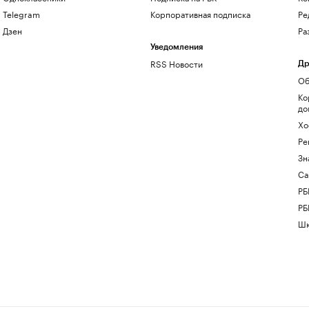
Telegram
Корпоративная подписка
Ре
Дзен
Ра
Уведомления
RSS Новости
Др
Об
Ко
до
Хо
Ре
Зн
Са
РБ
РБ
Шк