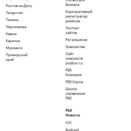
бизнеса
Ростов-на-Дону
Корпоративный
Татарстан
регистратор
Тюмень
доменов
Черноземье
Хостинг
сайтов
Кавказ
Рег.решения
Карелия
Знакомства
Мурманск
Сайт
Приморский
знакомств
край
podbor.ru
РБК
Компании
РБК Курсы
Школа
управления
РБК
РБК
Новости
iOS
Android