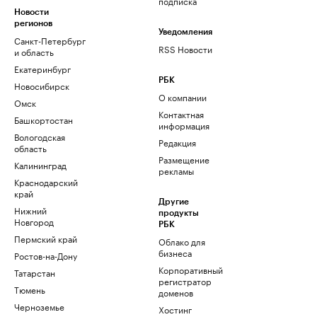
подписка
Новости
регионов
Уведомления
Санкт-Петербург
RSS Новости
и область
Екатеринбург
РБК
Новосибирск
О компании
Омск
Контактная
Башкортостан
информация
Вологодская
Редакция
область
Размещение
Калининград
рекламы
Краснодарский
край
Другие
Нижний
продукты
Новгород
РБК
Пермский край
Облако для
бизнеса
Ростов-на-Дону
Корпоративный
Татарстан
регистратор
Тюмень
доменов
Черноземье
Хостинг