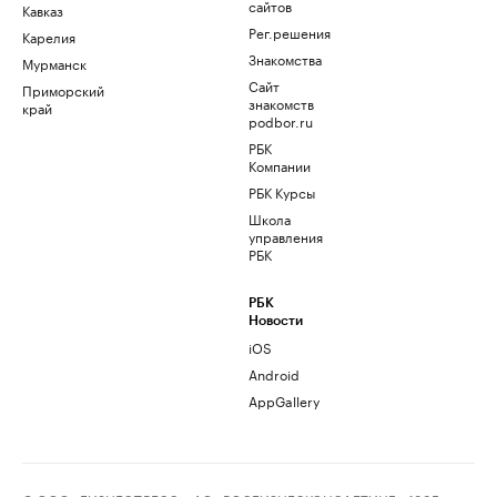
сайтов
Кавказ
Рег.решения
Карелия
Знакомства
Мурманск
Сайт
Приморский
знакомств
край
podbor.ru
РБК
Компании
РБК Курсы
Школа
управления
РБК
РБК
Новости
iOS
Android
AppGallery