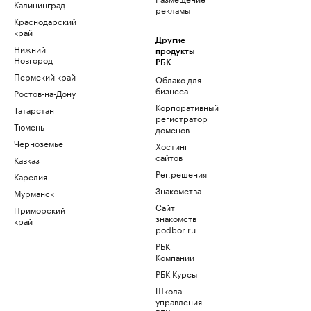
Калининград
рекламы
Краснодарский
край
Другие
Нижний
продукты
Новгород
РБК
Пермский край
Облако для
бизнеса
Ростов-на-Дону
Корпоративный
Татарстан
регистратор
Тюмень
доменов
Черноземье
Хостинг
сайтов
Кавказ
Рег.решения
Карелия
Знакомства
Мурманск
Сайт
Приморский
знакомств
край
podbor.ru
РБК
Компании
РБК Курсы
Школа
управления