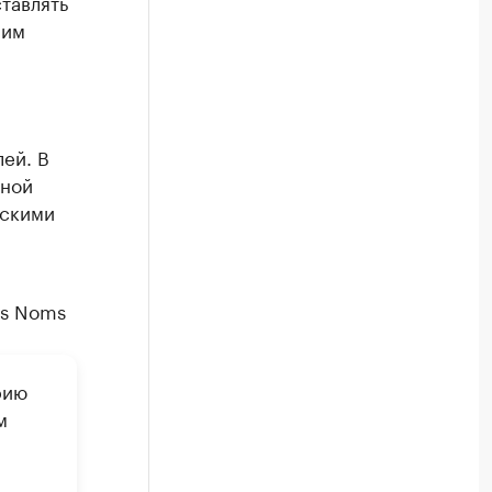
тавлять
ним
ей. В
нной
йскими
es Noms
рию
м