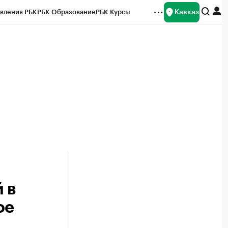
Кавказ
вления РБК
РБК Образование
РБК Курсы
рейтинги
Франшизы
Газета
Спецпроекты СПб
ты
 в
ое