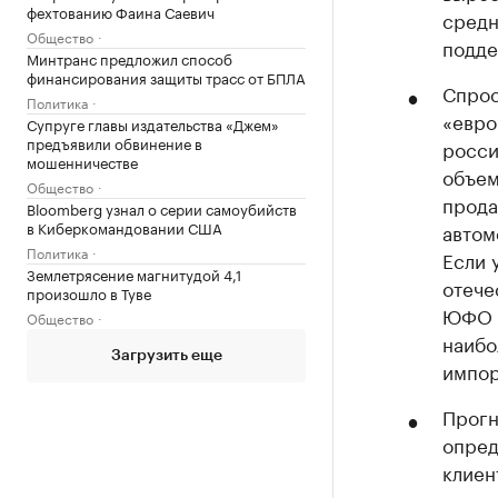
фехтованию Фаина Саевич
средн
Общество
подде
Минтранс предложил способ
финансирования защиты трасс от БПЛА
Спрос
Политика
«евро
Супруге главы издательства «Джем»
предъявили обвинение в
росси
мошенничестве
объем
Общество
прода
Bloomberg узнал о серии самоубийств
в Киберкомандовании США
автом
Политика
Если 
Землетрясение магнитудой 4,1
отече
произошло в Туве
ЮФО р
Общество
наибо
Загрузить еще
импо
Прогн
опред
клиен