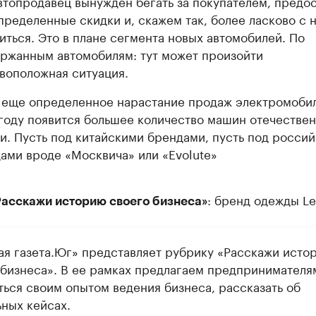
втопродавец вынужден бегать за покупателем, предос
пределенные скидки и, скажем так, более ласково с 
иться. Это в плане сегмента новых автомобилей. По
ржанным автомобилям: тут может произойти
воположная ситуация.
 еще определенное нарастание продаж электромобил
году появится большее количество машин отечестве
и. Пусть под китайскими брендами, пусть под росси
ами вроде «Москвича» или «Evolute»
: бренд одежды L
Расскажи историю своего бизнеса»
ая газета.Юг» представляет рубрику «Расскажи исто
 бизнеса». В ее рамках предлагаем предпринимателя
ться своим опытом ведения бизнеса, рассказать об
ьных кейсах.