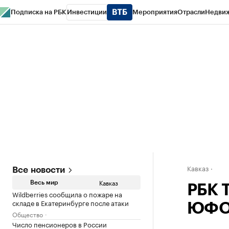
Подписка на РБК
Инвестиции
Мероприятия
Отрасли
Недви
РБК Life
Тренды
Визионеры
Национальные проекты
Город
Стиль
Кр
Конференции СПб
Спецпроекты
Проверка контрагентов
Политика
Кавказ
Все новости
Кавказ
Весь мир
РБК 
Wildberries сообщила о пожаре на
складе в Екатеринбурге после атаки
ЮФО 
Общество
Число пенсионеров в России