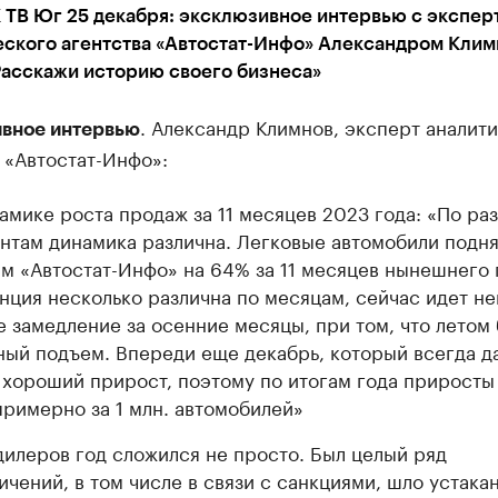
 ТВ Юг 25 декабря: эксклюзивное интервью с экспер
еского агентства «Автостат-Инфо» Александром Клим
Расскажи историю своего бизнеса»
. Александр Климнов, эксперт аналит
вное интервью
 «Автостат-Инфо»:
амике роста продаж за 11 месяцев 2023 года: «По ра
нтам динамика различна. Легковые автомобили подня
м «Автостат-Инфо» на 64% за 11 месяцев нынешнего 
нция несколько различна по месяцам, сейчас идет н
е замедление за осенние месяцы, при том, что летом
ный подъем. Впереди еще декабрь, который всегда д
 хороший прирост, поэтому по итогам года приросты
примерно за 1 млн. автомобилей»
дилеров год сложился не просто. Был целый ряд
ичений, в том числе в связи с санкциями, шло устака