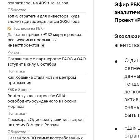
сократилось на 409 тыс. за год
Эфир РБК
Общество
аналитич
Топ-3 стратегии для инвестора, куда
вложить дивиденды летом 2026 года
Проект «
Подписка на РБК
Дагестан привлек ₽132 млрд в рамках
Эксклюзи
реализуемых прорывных
агентства
инвестпроектов
Кавказ
Соглашение о партнерстве ЕАЭС и ОАЭ
О дин
вступит в силу 6 октября
сегме
Политика
данны
Как Ходынка стала новым центром
притяжения
Тенде
РБК и Stone
легко
Reuters узнал о просьбе США
актив
освободить осужденного в России
очень
морпеха
Политика
быть 
Премьера «Одиссеи» увеличила спрос
на поэму Гомера в России
«Для 
Общество
огран
Назван топ-30 самых востребованных