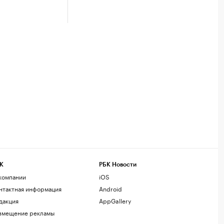
К
РБК Новости
компании
iOS
нтактная информация
Android
дакция
AppGallery
змещение рекламы