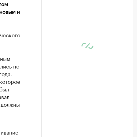
том
новым и
ического
зным
лись по
года.
екоторое
 был
авал
 должны
нивание