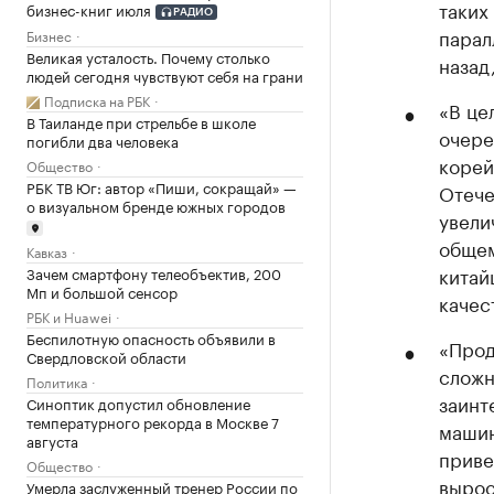
таких
бизнес-книг июля
РАДИО
парал
Бизнес
Великая усталость. Почему столько
назад
людей сегодня чувствуют себя на грани
Подписка на РБК
«В це
В Таиланде при стрельбе в школе
очере
погибли два человека
корей
Общество
РБК ТВ Юг: автор «Пиши, сокращай» —
Отече
о визуальном бренде южных городов
увели
общем
Кавказ
китай
Зачем смартфону телеобъектив, 200
Мп и большой сенсор
качес
РБК и Huawei
Беспилотную опасность объявили в
«Прод
Свердловской области
сложн
Политика
заинт
Синоптик допустил обновление
температурного рекорда в Москве 7
машин
августа
приве
Общество
вырос
Умерла заслуженный тренер России по