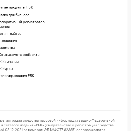
угие продукты РБК
лако для бизнеса
рпоративный регистратор
менов
стинг сайтов
г.решения
акомства
йт знакомств podbor.ru
К Компании
К Курсы
ола управления РБК
регистрации средства массовой информации выдано Федеральной
и сетевого издания «РБК» (свидетельство о регистрации средства
ор) 03.12.2021 за номером ЭЛ №ФС77-82385) сопровождаются