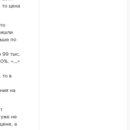
 то цена
то
ришли
ньше по
 99 тыс.
90%. <…>
 то в
ния на
т
 уже не
цене, а