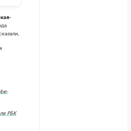
кая-
ода
сказали,
я
be-
ле РБК