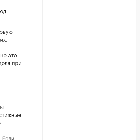
год
ервую
их,
но это
доля при
ры
естижные
о
 Если