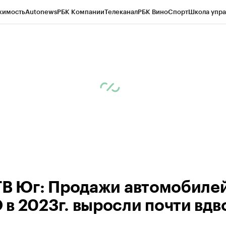
жимость
Autonews
РБК Компании
Телеканал
РБК Вино
Спорт
Школа упра
ипто
РБК Бизнес-среда
Дискуссионный клуб
Исследования
Кредитные 
Экономика
Бизнес
Технологии и медиа
Финансы
Рынок наличной валю
ТВ Юг: Продажи автомобилей
в 2023г. выросли почти вдв