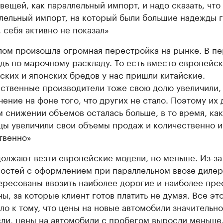
 вещей, как параллельный импорт, и надо сказать, что
лельный импорт, на который были большие надежды 
, себя активно не показал»
лом произошла огромная перестройка на рынке. В п
дь по марочному раскладу. То есть вместо европейск
ских и японских бредов у нас пришли китайские.
ственные производители тоже свою долю увеличили, 
чение на фоне того, что других не стало. Поэтому их 
 снижении объемов осталась больше, в то время, как
цы увеличили свои объемы продаж и количественно и
твенно»
олжают везти европейские модели, но меньше. Из-за
остей с оформлением при параллельном ввозе диле
ересованы ввозить наиболее дорогие и наиболее пр
ы, за которые клиент готов платить не думая. Все эт
ло к тому, что цены на новые автомобили значительно
ли, цены на автомобили с пробегом выросли меньше.