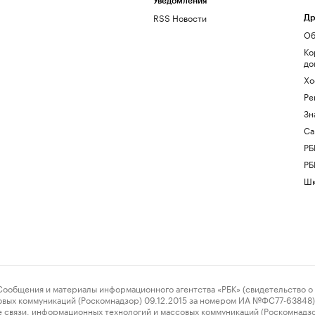
Уведомления
RSS Новости
Др
Об
Ко
до
Хо
Ре
Зн
Са
РБ
РБ
Шк
ения и материалы информационного агентства «РБК» (свидетельство о 
овых коммуникаций (Роскомнадзор) 09.12.2015 за номером ИА №ФС77-63848) 
 связи, информационных технологий и массовых коммуникаций (Роскомнадз