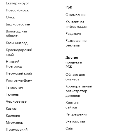
Екатеринбург
РБК
Новосибирск
О компании
Омск
Контактная
Башкортостан
информация
Вологодская
Редакция
область
Размещение
Калининград
рекламы
Краснодарский
край
Другие
Нижний
продукты
Новгород
РБК
Пермский край
Облако для
бизнеса
Ростов-на-Дону
Корпоративный
Татарстан
регистратор
Тюмень
доменов
Черноземье
Хостинг
сайтов
Кавказ
Рег.решения
Карелия
Знакомства
Мурманск
Сайт
Приморский