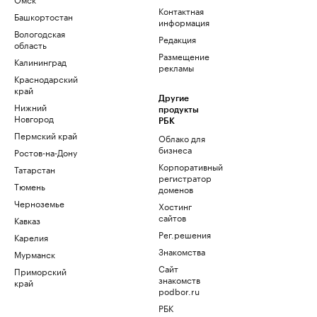
Контактная
Башкортостан
информация
Вологодская
Редакция
область
Размещение
Калининград
рекламы
Краснодарский
край
Другие
Нижний
продукты
Новгород
РБК
Пермский край
Облако для
бизнеса
Ростов-на-Дону
Корпоративный
Татарстан
регистратор
Тюмень
доменов
Черноземье
Хостинг
сайтов
Кавказ
Рег.решения
Карелия
Знакомства
Мурманск
Сайт
Приморский
знакомств
край
podbor.ru
РБК