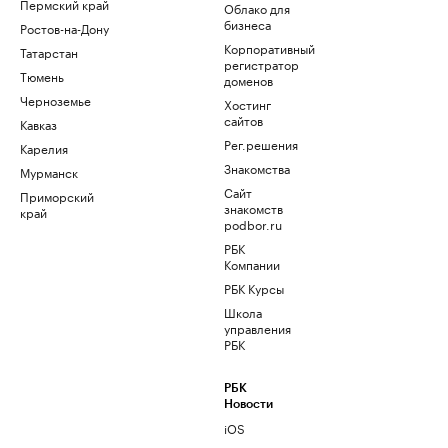
Пермский край
Облако для
бизнеса
Ростов-на-Дону
Корпоративный
Татарстан
регистратор
Тюмень
доменов
Черноземье
Хостинг
сайтов
Кавказ
Рег.решения
Карелия
Знакомства
Мурманск
Сайт
Приморский
знакомств
край
podbor.ru
РБК
Компании
РБК Курсы
Школа
управления
РБК
РБК
Новости
iOS