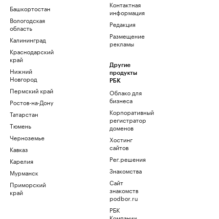
Контактная
Башкортостан
информация
Вологодская
Редакция
область
Размещение
Калининград
рекламы
Краснодарский
край
Другие
Нижний
продукты
Новгород
РБК
Пермский край
Облако для
бизнеса
Ростов-на-Дону
Корпоративный
Татарстан
регистратор
Тюмень
доменов
Черноземье
Хостинг
сайтов
Кавказ
Рег.решения
Карелия
Знакомства
Мурманск
Сайт
Приморский
знакомств
край
podbor.ru
РБК
Компании