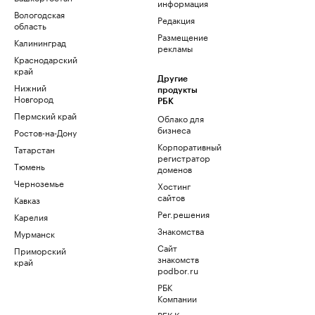
информация
Вологодская
Редакция
область
Размещение
Калининград
рекламы
Краснодарский
край
Другие
Нижний
продукты
Новгород
РБК
Пермский край
Облако для
бизнеса
Ростов-на-Дону
Корпоративный
Татарстан
регистратор
Тюмень
доменов
Черноземье
Хостинг
сайтов
Кавказ
Рег.решения
Карелия
Знакомства
Мурманск
Сайт
Приморский
знакомств
край
podbor.ru
РБК
Компании
РБК Курсы