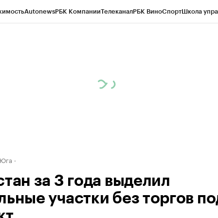
жимость
Autonews
РБК Компании
Телеканал
РБК Вино
Спорт
Школа упра
ипто
РБК Бизнес-среда
Дискуссионный клуб
Исследования
Кредитные 
Экономика
Бизнес
Технологии и медиа
Финансы
Рынок наличной валю
 Юга
стан за 3 года выделил
льные участки без торгов по
кт