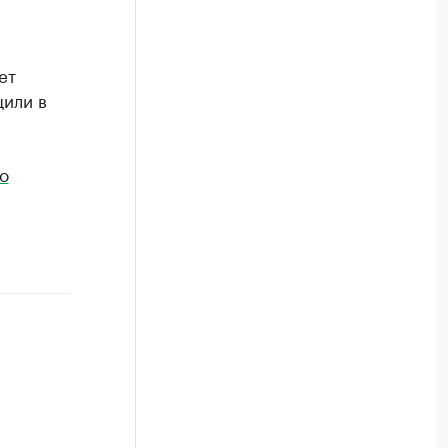
ет
щили в
о