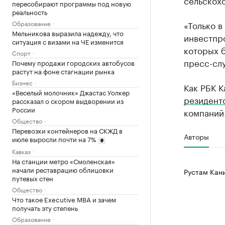
сельскох
пересобирают программы под новую
реальность
Образование
«Только в
Мельникова выразила надежду, что
инвестпро
ситуация с визами на ЧЕ изменится
которых б
Спорт
пресс-сл
Почему продажи городских автобусов
растут на фоне стагнации рынка
Бизнес
Как РБК 
«Веселый молочник» Джастас Уолкер
резидент
рассказал о скором выдворении из
России
компаний
Общество
Перевозки контейнеров на СКЖД в
Авторы
июле выросли почти на 7%
Кавказ
На станции метро «Смоленская»
начали реставрацию облицовки
Рустам Кан
путевых стен
Общество
Что такое Executive MBA и зачем
получать эту степень
Образование