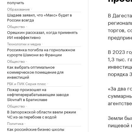
получить
Образование
В Дагеста
Шадаев заявил, что «Макс» будет в
России всегда
регионал
Общество
торгов, с
Орешкин рассказал, когда применять
предприн
ИИ неэффективно
Технологии и медиа
Россиянка погибла на горнолыжном
В 2023 го
курорте Шамони во Франции
1,3 тыс. 
Общество
инвестиц
Как выбрать оптимальное
коммерческое помещение для
порядка 3
инвестиций
РБК и ПИК Серия плюс
«За два г
Пожар произошел на
нефтеперерабатывающем заводе
суммарны
Slovnaft в Братиславе
агентстве
Общество
В Запорожской области ввели режим
ЧС из-за перебоев с водой
Земли был
Политика
пищевой 
Как российские бизнес-школы