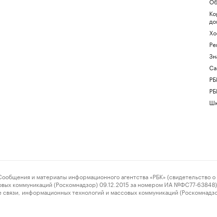
Об
Ко
до
Хо
Ре
Зн
Са
РБ
РБ
Шк
ения и материалы информационного агентства «РБК» (свидетельство о 
овых коммуникаций (Роскомнадзор) 09.12.2015 за номером ИА №ФС77-63848) 
 связи, информационных технологий и массовых коммуникаций (Роскомнадз