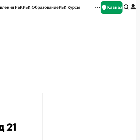
Кавказ
вления РБК
РБК Образование
РБК Курсы
рейтинги
Франшизы
Газета
Спецпроекты СПб
ты
д 21