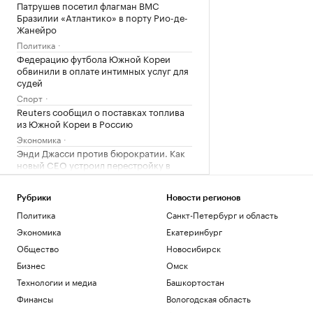
Патрушев посетил флагман ВМС
Бразилии «Атлантико» в порту Рио-де-
Жанейро
Политика
Федерацию футбола Южной Кореи
обвинили в оплате интимных услуг для
судей
Спорт
Reuters сообщил о поставках топлива
из Южной Кореи в Россию
Экономика
Энди Джасси против бюрократии. Как
новый CEO устроил перестройку в
Amazon
Образование
Рубрики
Новости регионов
Трамп заявил, что может стать
Политика
Санкт-Петербург и область
последним президентом-
республиканцем в США
Экономика
Екатеринбург
Политика
Общество
Новосибирск
Бизнес
Омск
Загрузить еще
Технологии и медиа
Башкортостан
Финансы
Вологодская область