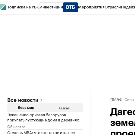
Подписка на РБК
Инвестиции
Мероприятия
Отрасли
Недви
РБК Life
Тренды
Визионеры
Национальные проекты
Город
Стиль
Кр
Конференции СПб
Спецпроекты
Проверка контрагентов
Политика
ПМЭФ: Сила
Все новости
Кавказ
Весь мир
Даге
Лукашенко призвал белорусов
покупать пустующие дома в деревнях
земе
Общество
Степень MBA: что это такое и как ее
прое