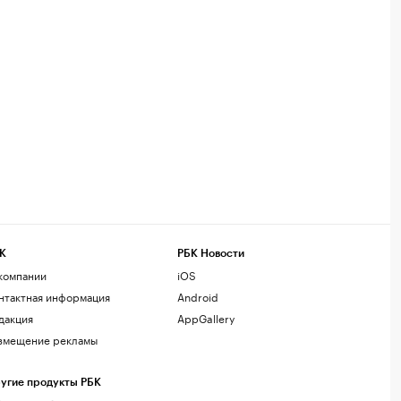
К
РБК Новости
компании
iOS
нтактная информация
Android
дакция
AppGallery
змещение рекламы
угие продукты РБК