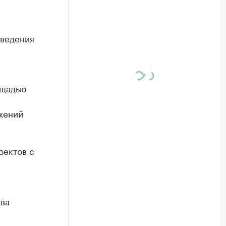
оведения
ощадью
жений
оектов с
тва