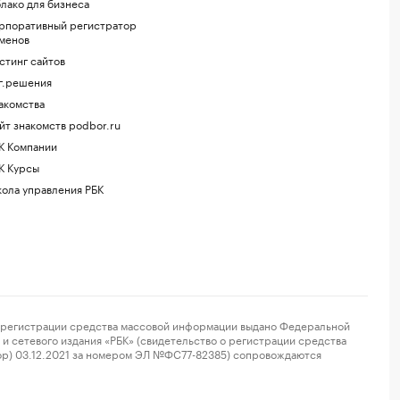
лако для бизнеса
рпоративный регистратор
менов
стинг сайтов
г.решения
акомства
йт знакомств podbor.ru
К Компании
К Курсы
ола управления РБК
регистрации средства массовой информации выдано Федеральной
и сетевого издания «РБК» (свидетельство о регистрации средства
ор) 03.12.2021 за номером ЭЛ №ФС77-82385) сопровождаются