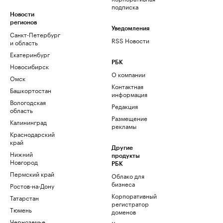
подписка
Новости
регионов
Уведомления
Санкт-Петербург
RSS Новости
и область
Екатеринбург
РБК
Новосибирск
О компании
Омск
Контактная
Башкортостан
информация
Вологодская
Редакция
область
Размещение
Калининград
рекламы
Краснодарский
край
Другие
Нижний
продукты
Новгород
РБК
Пермский край
Облако для
бизнеса
Ростов-на-Дону
Корпоративный
Татарстан
регистратор
Тюмень
доменов
Черноземье