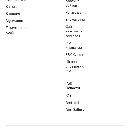
Хостинг
сайтов
Кавказ
Рег.решения
Карелия
Знакомства
Мурманск
Сайт
Приморский
знакомств
край
podbor.ru
РБК
Компании
РБК Курсы
Школа
управления
РБК
РБК
Новости
iOS
Android
AppGallery