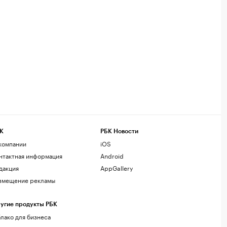
К
РБК Новости
компании
iOS
нтактная информация
Android
дакция
AppGallery
змещение рекламы
угие продукты РБК
лако для бизнеса