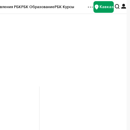
Кавказ
вления РБК
РБК Образование
РБК Курсы
рейтинги
Франшизы
Газета
Спецпроекты СПб
ты