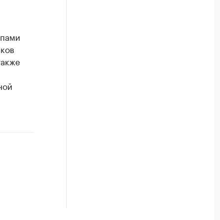
ппами
лков
также
ной