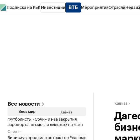
Подписка на РБК
Инвестиции
Мероприятия
Отрасли
Недви
РБК Life
Тренды
Визионеры
Национальные проекты
Город
Стиль
Кр
Конференции СПб
Спецпроекты
Проверка контрагентов
Политика
Кавказ
Все новости
Кавказ
Весь мир
Даге
Футболисты «Сочи» из-за закрытия
аэропорта не смогли вылететь на матч
бизн
Спорт
Винисиус продлил контракт с «Реалом»
марк