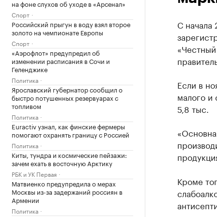
на фоне слухов об уходе в «Арсенал»
Спорт
С начала 
Российский прыгун в воду взял второе
золото на чемпионате Европы
зарегист
Спорт
«Честный
«Аэрофлот» предупредил об
правител
изменении расписания в Сочи и
Геленджике
Политика
Если в но
Ярославский губернатор сообщил о
малого и 
быстро потушенных резервуарах с
топливом
5,8 тыс.
Политика
Euractiv узнал, как финские фермеры
«Основна
помогают охранять границу с Россией
производ
Политика
Киты, тундра и космические пейзажи:
продукци
зачем ехать в восточную Арктику
РБК и УК Первая
Кроме тог
Матвиенко предупредила о мерах
Москвы из-за задержаний россиян в
слабоалко
Армении
антисепти
Политика