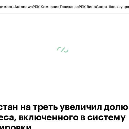
жимость
Autonews
РБК Компании
Телеканал
РБК Вино
Спорт
Школа упра
ипто
РБК Бизнес-среда
Дискуссионный клуб
Исследования
Кредитные 
Экономика
Бизнес
Технологии и медиа
Финансы
Рынок наличной валю
стан на треть увеличил долю
еса, включенного в систему
ировки