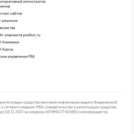
рпоративный регистратор
менов
стинг сайтов
г.решения
акомства
йт знакомств podbor.ru
К Компании
К Курсы
ола управления РБК
регистрации средства массовой информации выдано Федеральной
и сетевого издания «РБК» (свидетельство о регистрации средства
ор) 03.12.2021 за номером ЭЛ №ФС77-82385) сопровождаются