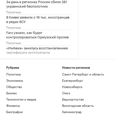
За день в регионах России сбили 281
украинский беспилотник
Политика
В Киеве заявили о 16 тыс. иностранцев
в рядах ВСУ
Политика
Fars узнало, как будет
контролироваться Ормузский пролив
Политика
«ИжАвиа» занялась восстановлением
сертификата эксплуатанта
Общество
МИД России заявил, что Армения
демонстративно «заигрывает» с
Рубрики
Новости регионов
Украиной
Политика
Санкт-Петербург и область
Политика
Экономика
Екатеринбург
Общество
Новосибирск
Загрузить еще
Бизнес
Омск
Технологии и медиа
Башкортостан
Финансы
Вологодская область
Биографии
Калининград