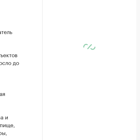
атель
бъектов
осло до
ая
а и
 пище,
ры,