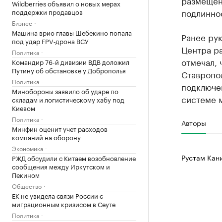
размещен
Wildberries объявил о новых мерах
подлиннос
поддержки продавцов
Бизнес
Машина врио главы Шебекино попала
Ранее ру
под удар FPV‑дрона ВСУ
Центра ра
Политика
отмечал, 
Командир 76-й дивизии ВДВ доложил
Путину об обстановке у Доброполья
Ставропо
Политика
подключе
Минобороны заявило об ударе по
системе 
складам и логистическому хабу под
Киевом
Политика
Авторы
Минфин оценит учет расходов
компаний на оборону
Экономика
Рустам Кан
РЖД обсудили с Китаем возобновление
сообщения между Иркутском и
Пекином
Общество
ЕК не увидела связи России с
миграционным кризисом в Сеуте
Политика