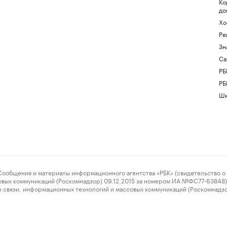
Ко
до
Хо
Ре
Зн
Са
РБ
РБ
Шк
ения и материалы информационного агентства «РБК» (свидетельство о 
овых коммуникаций (Роскомнадзор) 09.12.2015 за номером ИА №ФС77-63848) 
 связи, информационных технологий и массовых коммуникаций (Роскомнадз