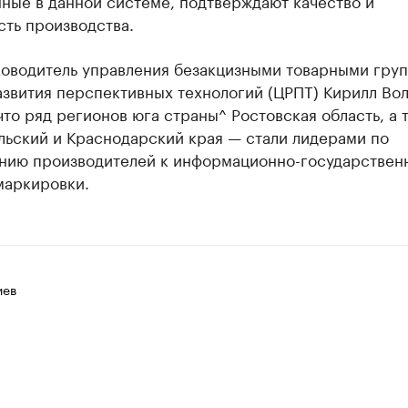
ные в данной системе, подтверждают качество и
ть производства.
ководитель управления безакцизными товарными гру
звития перспективных технологий (ЦРПТ) Кирилл Во
что ряд регионов юга страны^ Ростовская область, а 
льский и Краснодарский края — стали лидерами по
нию производителей к информационно-государствен
маркировки.
иев