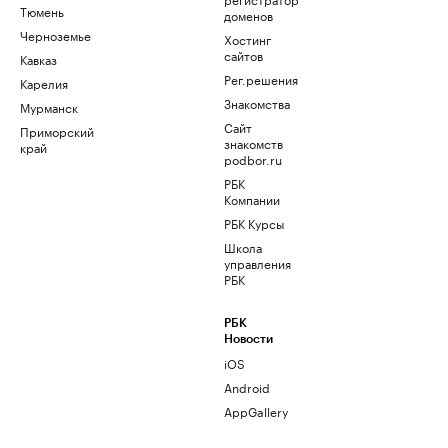
Тюмень
доменов
Черноземье
Хостинг
сайтов
Кавказ
Рег.решения
Карелия
Знакомства
Мурманск
Сайт
Приморский
знакомств
край
podbor.ru
РБК
Компании
РБК Курсы
Школа
управления
РБК
РБК
Новости
iOS
Android
AppGallery