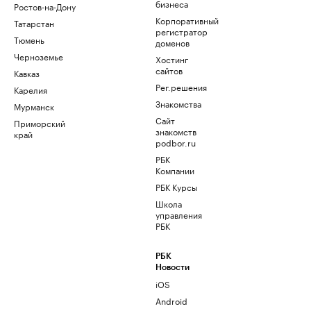
бизнеса
Ростов-на-Дону
Корпоративный
Татарстан
регистратор
Тюмень
доменов
Черноземье
Хостинг
сайтов
Кавказ
Рег.решения
Карелия
Знакомства
Мурманск
Сайт
Приморский
знакомств
край
podbor.ru
РБК
Компании
РБК Курсы
Школа
управления
РБК
РБК
Новости
iOS
Android