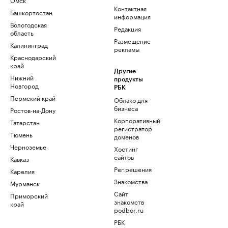
Контактная
Башкортостан
информация
Вологодская
Редакция
область
Размещение
Калининград
рекламы
Краснодарский
край
Другие
Нижний
продукты
Новгород
РБК
Пермский край
Облако для
бизнеса
Ростов-на-Дону
Корпоративный
Татарстан
регистратор
Тюмень
доменов
Черноземье
Хостинг
сайтов
Кавказ
Рег.решения
Карелия
Знакомства
Мурманск
Сайт
Приморский
знакомств
край
podbor.ru
РБК