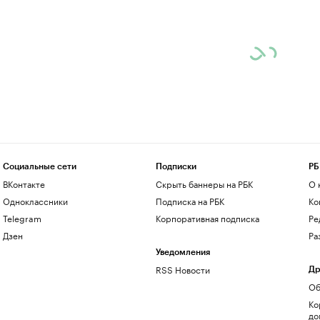
Социальные сети
Подписки
РБ
ВКонтакте
Скрыть баннеры на РБК
О 
Одноклассники
Подписка на РБК
Ко
Telegram
Корпоративная подписка
Ре
Дзен
Ра
Уведомления
RSS Новости
Др
Об
Ко
до