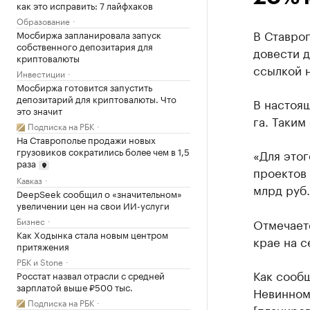
как это исправить: 7 лайфхаков
Образование
В Ставро
Мосбиржа запланировала запуск
собственного депозитария для
довести д
криптовалюты
ссылкой н
Инвестиции
Мосбиржа готовится запустить
депозитарий для криптовалюты. Что
В настоящ
это значит
га. Таким
Подписка на РБК
На Ставрополье продажи новых
грузовиков сократились более чем в 1,5
«Для этог
раза
проектов
Кавказ
млрд руб.
DeepSeek сообщил о «значительном»
увеличении цен на свои ИИ-услуги
Бизнес
Отмечает
Как Ходынка стала новым центром
крае на с
притяжения
РБК и Stone
Как сообщ
Росстат назвал отрасли с средней
зарплатой выше ₽500 тыс.
Невинном
Подписка на РБК
[планиров