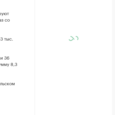
руют
аз со
3 тыс.
и 36
умму 8,3
ольском