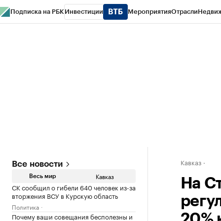
Подписка на РБК
Инвестиции
Мероприятия
Отрасли
Недви
РБК Life
Тренды
Визионеры
Национальные проекты
Город
Стиль
Кр
Конференции СПб
Спецпроекты
Проверка контрагентов
Политика
Кавказ
Все новости
Кавказ
Весь мир
На С
СК сообщил о гибели 640 человек из-за
вторжения ВСУ в Курскую область
регу
Политика
Почему ваши совещания бесполезны и
20% 