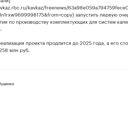
kavkaz.rbc.ru/kavkaz/freenews/63a98e059a794759fece
r1n1rxw9699998175&from=copy) запустить первую оче
тия по производству комплектующих для систем капе
.
еализация проекта продлится до 2025 года, а его ст
258 млн руб.
Луценко