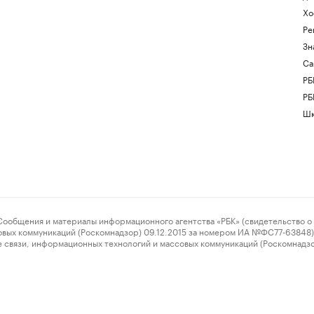
Хо
Ре
Зн
Са
РБ
РБ
Шк
ения и материалы информационного агентства «РБК» (свидетельство о 
овых коммуникаций (Роскомнадзор) 09.12.2015 за номером ИА №ФС77-63848) 
 связи, информационных технологий и массовых коммуникаций (Роскомнадз