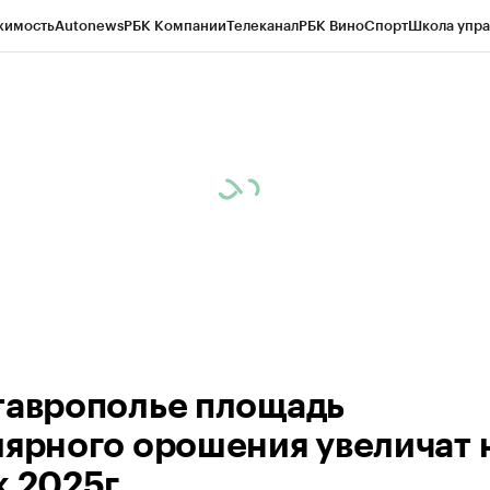
жимость
Autonews
РБК Компании
Телеканал
РБК Вино
Спорт
Школа упра
ипто
РБК Бизнес-среда
Дискуссионный клуб
Исследования
Кредитные 
Экономика
Бизнес
Технологии и медиа
Финансы
Рынок наличной валю
таврополье площадь
лярного орошения увеличат 
к 2025г.