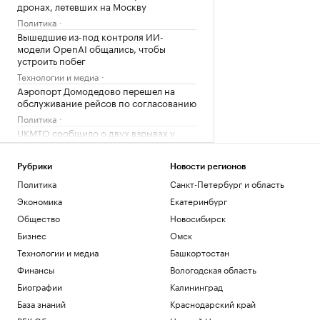
дронах, летевших на Москву
Политика
Вышедшие из-под контроля ИИ-
модели OpenAI общались, чтобы
устроить побег
Технологии и медиа
Аэропорт Домодедово перешел на
обслуживание рейсов по согласованию
Политика
UKMTO сообщило о двух взрывах у
берегов Омана в Ормузском проливе
Политика
Рубрики
Новости регионов
NYT узнала о создании ЦРУ тайной
Политика
Санкт-Петербург и область
группы для раскола на Кубе
Экономика
Екатеринбург
Политика
Общество
Новосибирск
Загрузить еще
Бизнес
Омск
Технологии и медиа
Башкортостан
Финансы
Вологодская область
Биографии
Калининград
База знаний
Краснодарский край