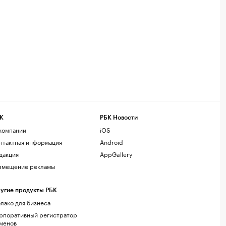
К
РБК Новости
компании
iOS
нтактная информация
Android
дакция
AppGallery
змещение рекламы
угие продукты РБК
лако для бизнеса
рпоративный регистратор
менов