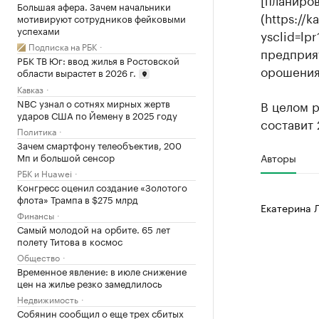
Большая афера. Зачем начальники
(https://
мотивируют сотрудников фейковыми
успехами
ysclid=lp
Подписка на РБК
предприя
РБК ТВ Юг: ввод жилья в Ростовской
орошения
области вырастет в 2026 г.
Кавказ
NBC узнал о сотнях мирных жертв
В целом р
ударов США по Йемену в 2025 году
составит 
Политика
Зачем смартфону телеобъектив, 200
Авторы
Мп и большой сенсор
РБК и Huawei
Конгресс оценил создание «Золотого
флота» Трампа в $275 млрд
Екатерина 
Финансы
Самый молодой на орбите. 65 лет
полету Титова в космос
Общество
Временное явление: в июле снижение
цен на жилье резко замедлилось
Недвижимость
Собянин сообщил о еще трех сбитых