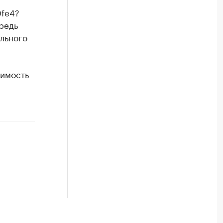
0fe4?
редь
льного
оимость