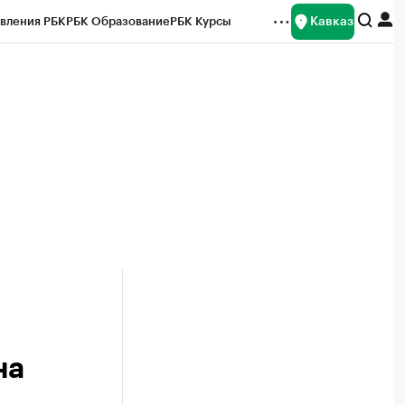
Кавказ
вления РБК
РБК Образование
РБК Курсы
рейтинги
Франшизы
Газета
Спецпроекты СПб
ты
на