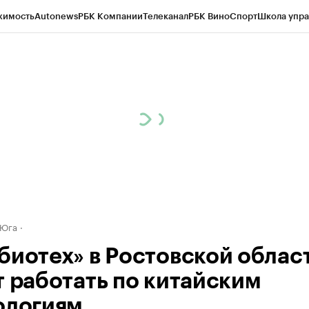
жимость
Autonews
РБК Компании
Телеканал
РБК Вино
Спорт
Школа упра
ипто
РБК Бизнес-среда
Дискуссионный клуб
Исследования
Кредитные 
Экономика
Бизнес
Технологии и медиа
Финансы
Рынок наличной валю
 Юга
биотех» в Ростовской облас
т работать по китайским
ологиям