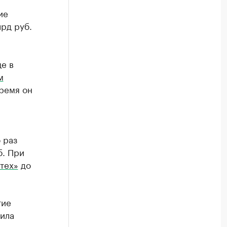
ие
лрд руб.
е в
м
ремя он
 раз
б. При
тех»
до
тие
ила