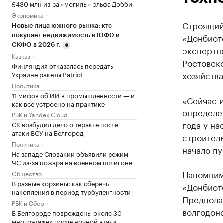
£430 млн из-за «могилы» эльфа Добби
Экономика
Строящий
Новые лица южного рынка: кто
«Донбиоте
покупает недвижимость в ЮФО и
СКФО в 2026 г.
экспертн
Кавказ
Ростовск
Финляндия отказалась передать
хозяйства
Украине ракеты Patriot
Политика
11 мифов об ИИ в промышленности — и
«Сейчас и
как все устроено на практике
определен
РБК и Yandex Cloud
года у н
СК возбудил дело о теракте после
атаки ВСУ на Белгород
строитель
Политика
начало пу
На западе Словакии объявили режим
ЧС из-за пожара на военном полигоне
Напомним
Общество
В разные корзины: как сберечь
«Донбиоте
накопления в период турбулентности
Предполаг
РБК и Сбер
волгодонс
В Белгороде повреждены около 30
многоэтажек после ночной атаки