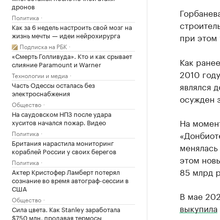
дронов
Горбанева
Политика
строитель
Как за 6 недель настроить свой мозг на
жизнь мечты — идеи нейрохирурга
при этом 
Подписка на РБК
«Смерть Голливуда». Кто и как срывает
Как ранее
слияние Paramount и Warner
2010 году
Технологии и медиа
Часть Одессы осталась без
являлся 
электроснабжения
осужден 
Общество
На саудовском НПЗ после удара
На момен
хуситов начался пожар. Видео
Политика
«Донбиоте
Британия нарастила мониторинг
менялась 
кораблей России у своих берегов
этом новы
Политика
85 млрд р
Актер Кристофер Ламберт потерял
сознание во время автограф-сессии в
США
В мае 202
Общество
выкупила
Сила цвета. Как Stanley заработала
$750 млн, продавая термосы