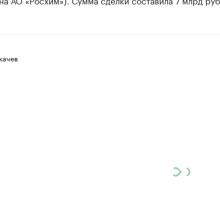
на АО «Росхим»). Сумма сделки составила 7 млрд руб
качев