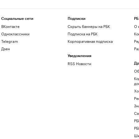
Социальные сети
Подписки
РБ
ВКонтакте
Скрыть баннеры на РБК
О 
Одноклассники
Подписка на РБК
Ко
Telegram
Корпоративная подписка
Ре
Дзен
Ра
Уведомления
RSS Новости
Др
Об
Ко
до
Хо
Ре
Зн
Са
РБ
РБ
Шк