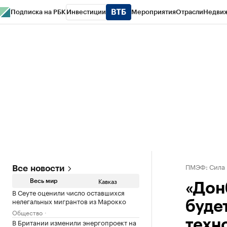
Подписка на РБК
Инвестиции
Мероприятия
Отрасли
Недви
РБК Life
Тренды
Визионеры
Национальные проекты
Город
Стиль
Кр
Конференции СПб
Спецпроекты
Проверка контрагентов
Политика
ПМЭФ: Сила
Все новости
Кавказ
Весь мир
«Дон
В Сеуте оценили число оставшихся
нелегальных мигрантов из Марокко
буде
Общество
В Британии изменили энергопроект на
техн