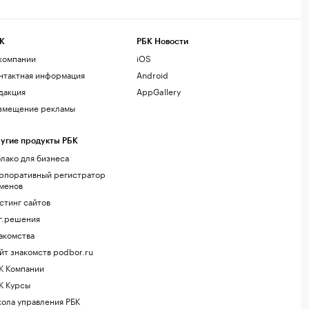
К
РБК Новости
компании
iOS
нтактная информация
Android
дакция
AppGallery
змещение рекламы
угие продукты РБК
лако для бизнеса
рпоративный регистратор
менов
стинг сайтов
г.решения
акомства
йт знакомств podbor.ru
К Компании
К Курсы
ола управления РБК