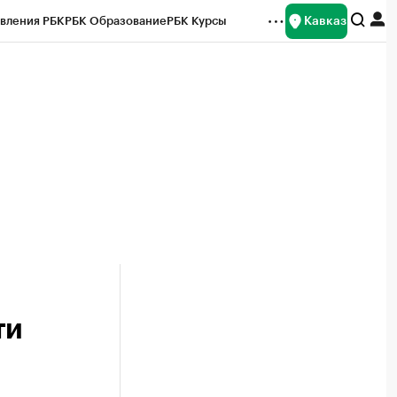
Кавказ
вления РБК
РБК Образование
РБК Курсы
рейтинги
Франшизы
Газета
Спецпроекты СПб
ты
ти