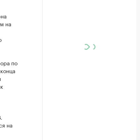
рна
м на
о
вора по
 конца
я
ак
.
ся на