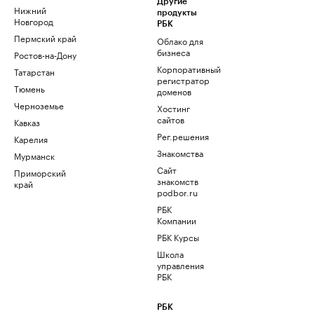
Другие
Нижний
продукты
Новгород
РБК
Пермский край
Облако для
бизнеса
Ростов-на-Дону
Корпоративный
Татарстан
регистратор
Тюмень
доменов
Черноземье
Хостинг
сайтов
Кавказ
Рег.решения
Карелия
Знакомства
Мурманск
Сайт
Приморский
знакомств
край
podbor.ru
РБК
Компании
РБК Курсы
Школа
управления
РБК
РБК