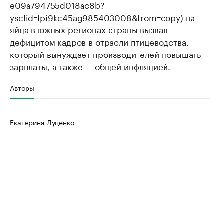
e09a794755d018ac8b?
ysclid=lpi9kc45ag985403008&from=copy) на
яйца в южных регионах страны вызван
дефицитом кадров в отрасли птицеводства,
который вынуждает производителей повышать
зарплаты, а также — общей инфляцией.
Авторы
Екатерина Луценко