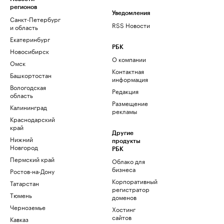
регионов
Уведомления
Санкт-Петербург
RSS Новости
и область
Екатеринбург
РБК
Новосибирск
О компании
Омск
Контактная
Башкортостан
информация
Вологодская
Редакция
область
Размещение
Калининград
рекламы
Краснодарский
край
Другие
Нижний
продукты
Новгород
РБК
Пермский край
Облако для
бизнеса
Ростов-на-Дону
Корпоративный
Татарстан
регистратор
Тюмень
доменов
Черноземье
Хостинг
сайтов
Кавказ