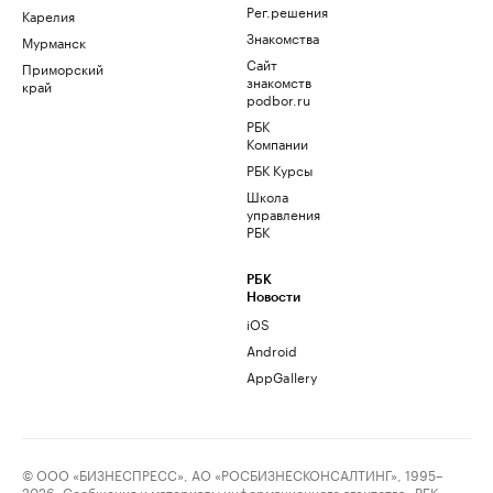
Рег.решения
Карелия
Знакомства
Мурманск
Сайт
Приморский
знакомств
край
podbor.ru
РБК
Компании
РБК Курсы
Школа
управления
РБК
РБК
Новости
iOS
Android
AppGallery
© ООО «БИЗНЕСПРЕСС», АО «РОСБИЗНЕСКОНСАЛТИНГ», 1995–
2026. Сообщения и материалы информационного агентства «РБК»