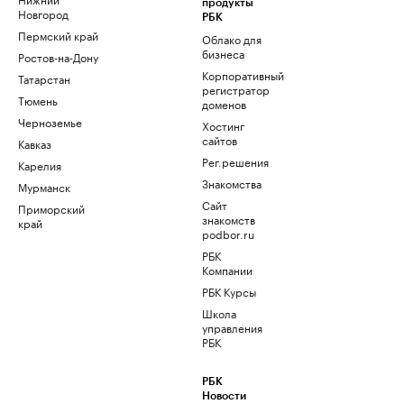
продукты
Новгород
РБК
Пермский край
Облако для
бизнеса
Ростов-на-Дону
Корпоративный
Татарстан
регистратор
Тюмень
доменов
Черноземье
Хостинг
сайтов
Кавказ
Рег.решения
Карелия
Знакомства
Мурманск
Сайт
Приморский
знакомств
край
podbor.ru
РБК
Компании
РБК Курсы
Школа
управления
РБК
РБК
Новости