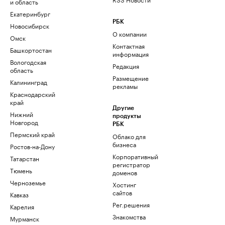
и область
Екатеринбург
РБК
Новосибирск
О компании
Омск
Контактная
Башкортостан
информация
Вологодская
Редакция
область
Размещение
Калининград
рекламы
Краснодарский
край
Другие
Нижний
продукты
Новгород
РБК
Пермский край
Облако для
бизнеса
Ростов-на-Дону
Корпоративный
Татарстан
регистратор
Тюмень
доменов
Черноземье
Хостинг
сайтов
Кавказ
Рег.решения
Карелия
Знакомства
Мурманск