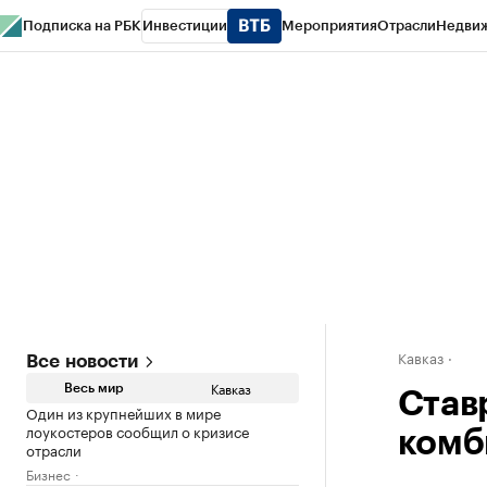
Подписка на РБК
Инвестиции
Мероприятия
Отрасли
Недви
РБК Life
Тренды
Визионеры
Национальные проекты
Город
Стиль
Кр
Конференции СПб
Спецпроекты
Проверка контрагентов
Политика
Кавказ
Все новости
Кавказ
Весь мир
Став
Один из крупнейших в мире
лоукостеров сообщил о кризисе
комб
отрасли
Бизнес