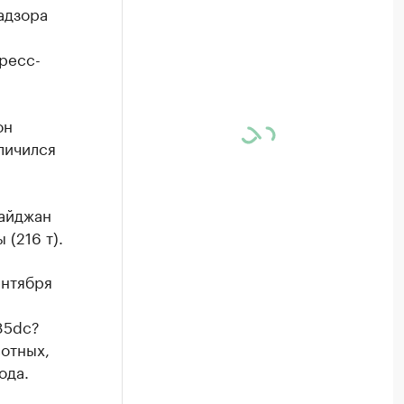
адзора
ресс-
он
еличился
байджан
 (216 т).
ентября
85dc?
вотных,
ода.