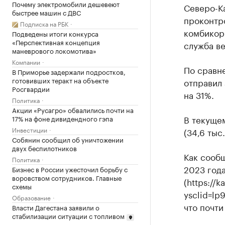
Почему электромобили дешевеют
Северо-К
быстрее машин с ДВС
проконтро
Подписка на РБК
комбикор
Подведены итоги конкурса
«Перспективная концепция
служба в
маневрового локомотива»
Компании
По сравн
В Приморье задержали подростков,
готовивших теракт на объекте
отправил 
Росгвардии
на 31%.
Политика
Акции «Русагро» обвалились почти на
В текуще
17% на фоне дивидендного гэпа
Инвестиции
(34,6 тыс
Собянин сообщил об уничтожении
двух беспилотников
Как сообщ
Политика
2023 года
Бизнес в России ужесточил борьбу с
воровством сотрудников. Главные
(https://
схемы
ysclid=lp
Образование
что почти
Власти Дагестана заявили о
стабилизации ситуации с топливом