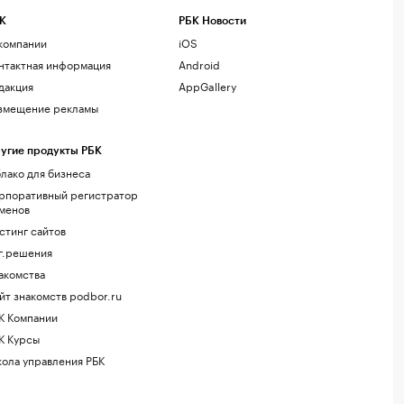
К
РБК Новости
компании
iOS
нтактная информация
Android
дакция
AppGallery
змещение рекламы
угие продукты РБК
лако для бизнеса
рпоративный регистратор
менов
стинг сайтов
г.решения
акомства
йт знакомств podbor.ru
К Компании
К Курсы
ола управления РБК