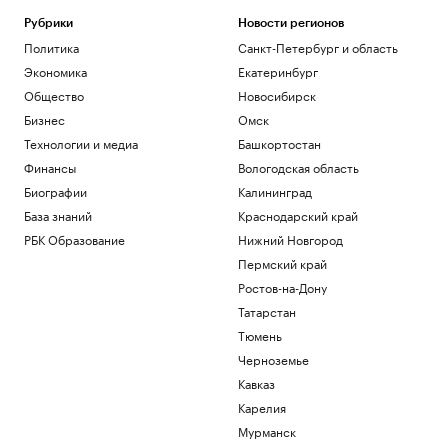
Политика
Военная операция на Украине. Онлайн
Рубрики
Новости регионов
Политика
Санкт-Петербург и область
Политика
Трамп пригрозил тюрьмой за
Экономика
Екатеринбург
публикации о сокращении запасов
Общество
Новосибирск
ракет у США
Бизнес
Омск
Политика
Технологии и медиа
Башкортостан
Властям предложили альтернативу
сбору за возврат железнодорожных
Финансы
Вологодская область
билетов
Биографии
Калининград
Бизнес
База знаний
Краснодарский край
Гастрогид по Центральной России:
сыры, крокодилы и органический сидр
РБК Образование
Нижний Новгород
РБК и РСХБ
Пермский край
Как микробизнесу принимать оплату от
Ростов-на-Дону
зарубежных заказчиков в 2026-м
Татарстан
Подписка на РБК
Тюмень
Загрузить еще
Черноземье
Кавказ
Карелия
Мурманск