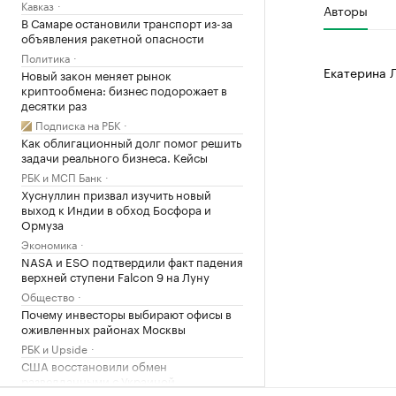
Кавказ
Авторы
В Самаре остановили транспорт из-за
объявления ракетной опасности
Политика
Екатерина 
Новый закон меняет рынок
криптообмена: бизнес подорожает в
десятки раз
Подписка на РБК
Как облигационный долг помог решить
задачи реального бизнеса. Кейсы
РБК и МСП Банк
Хуснуллин призвал изучить новый
выход к Индии в обход Босфора и
Ормуза
Экономика
NASA и ESO подтвердили факт падения
верхней ступени Falcon 9 на Луну
Общество
Почему инвесторы выбирают офисы в
оживленных районах Москвы
РБК и Upside
США восстановили обмен
разведданными с Украиной