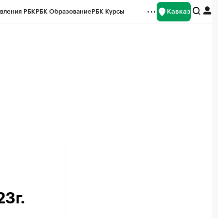
Кавказ
вления РБК
РБК Образование
РБК Курсы
рейтинги
Франшизы
Газета
Спецпроекты СПб
ты
23г.