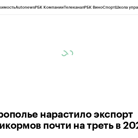
жимость
Autonews
РБК Компании
Телеканал
РБК Вино
Спорт
Школа упра
ипто
РБК Бизнес-среда
Дискуссионный клуб
Исследования
Кредитные 
Экономика
Бизнес
Технологии и медиа
Финансы
Рынок наличной валю
рополье нарастило экспорт
икормов почти на треть в 20