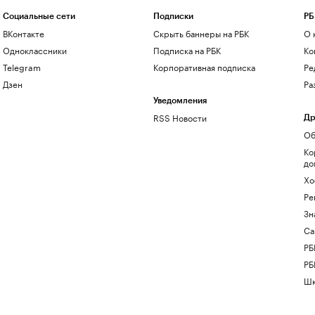
Социальные сети
Подписки
РБ
ВКонтакте
Скрыть баннеры на РБК
О 
Одноклассники
Подписка на РБК
Ко
Telegram
Корпоративная подписка
Ре
Дзен
Ра
Уведомления
RSS Новости
Др
Об
Ко
до
Хо
Ре
Зн
Са
РБ
РБ
Шк