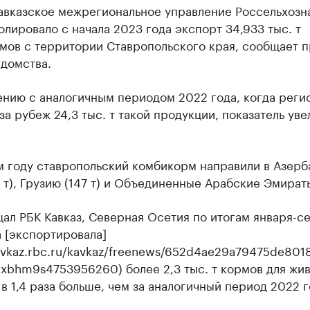
авказское межрегиональное управление Россельхозн
лировало с начала 2023 года экспорт 34,933 тыс. т
мов с территории Ставропольского края, сообщает п
едомства.
ению с аналогичным периодом 2022 года, когда реги
за рубеж 24,3 тыс. т такой продукции, показатель ув
м году ставропольский комбикорм направили в Азер
. т), Грузию (147 т) и Объединенные Арабские Эмираты
ал РБК Кавказ, Северная Осетия по итогам января-с
 [экспортировала]
kavkaz.rbc.ru/kavkaz/freenews/652d4ae29a79475de801
9xbhm9s4753956260) более 2,3 тыс. т кормов для жи
 в 1,4 раза больше, чем за аналогичный период 2022 г