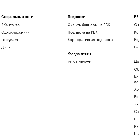
Социальные сети
Подписки
РБ
ВКонтакте
Скрыть баннеры на РБК
О 
Одноклассники
Подписка на РБК
Ко
Telegram
Корпоративная подписка
Ре
Дзен
Ра
Уведомления
RSS Новости
Др
Об
Ко
до
Хо
Ре
Зн
Са
РБ
РБ
Шк