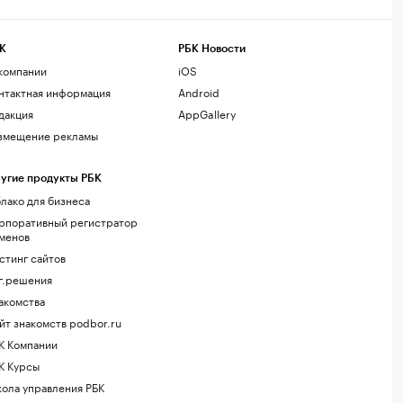
К
РБК Новости
компании
iOS
нтактная информация
Android
дакция
AppGallery
змещение рекламы
угие продукты РБК
лако для бизнеса
рпоративный регистратор
менов
стинг сайтов
г.решения
акомства
йт знакомств podbor.ru
К Компании
К Курсы
ола управления РБК