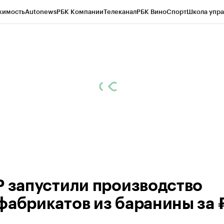
жимость
Autonews
РБК Компании
Телеканал
РБК Вино
Спорт
Школа упра
ипто
РБК Бизнес-среда
Дискуссионный клуб
Исследования
Кредитные 
Экономика
Бизнес
Технологии и медиа
Финансы
Рынок наличной валю
Р запустили производство
фабрикатов из баранины за 