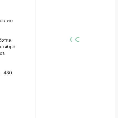
мостью
ботке
ентябре
ов
т 430