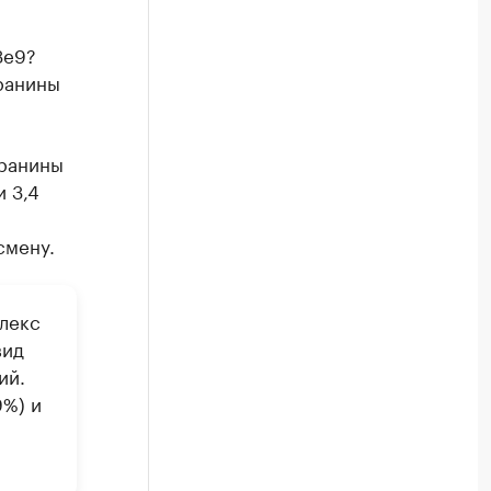
3e9?
ранины
аранины
 3,4
смену.
лекс
вид
ий.
%) и