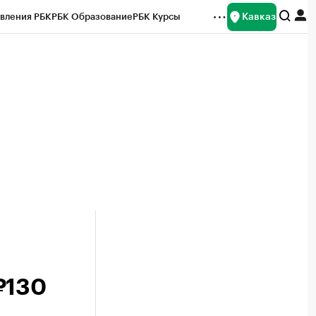
Кавказ
вления РБК
РБК Образование
РБК Курсы
рейтинги
Франшизы
Газета
Спецпроекты СПб
ты
₽130