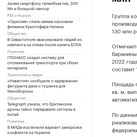
Зачем смартфону телеобъектив, 200
Мп и большой сенсор
Группа ко
РБК и Huawei
«Одиссея» стала самым кассовым
производ
фильмом Кристофера Нолана
130 млн р
Общество
В Севастополе эвакуировали людей из
кемпинга на пляже после налета БПЛА
Отмечаетс
Политика
баранины
ГЛОНАСС создал систему для
2022 год
отслеживания транспорта при сбоях
интернета
составит 
Технологии и медиа
«Известия» сообщили о задержании
Площадь 
фигуранта дела о тушенке для
кв. м, вы
Минобороны
Общество
автомати
Telegraph узнала, что британские
дроны тайно передавали сигналы в
По данны
Китай
Политика
реализовы
В МИДе исключили вариант заморозки
федеральн
конфликта на Украине