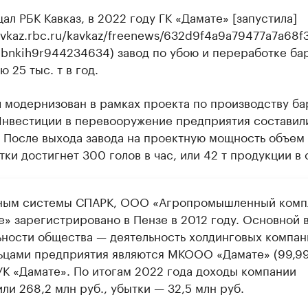
ал РБК Кавказ, в 2022 году ГК «Дамате» [запустила]
kavkaz.rbc.ru/kavkaz/freenews/632d9f4a9a79477a7a68f
8bnkih9r944234634) завод по убою и переработке ба
 25 тыс. т в год.
л модернизован в рамках проекта по производству б
Инвестиции в перевооружение предприятия составили
. После выхода завода на проектную мощность объем
ки достигнет 300 голов в час, или 42 т продукции в 
ным системы СПАРК, ООО «Агропромышленный комп
е» зарегистрировано в Пензе в 2012 году. Основной 
ьности общества — деятельность холдинговых компан
ьцами предприятия являются МКООО «Дамате» (99,99
К «Дамате». По итогам 2022 года доходы компании
ли 268,2 млн руб., убытки — 32,5 млн руб.