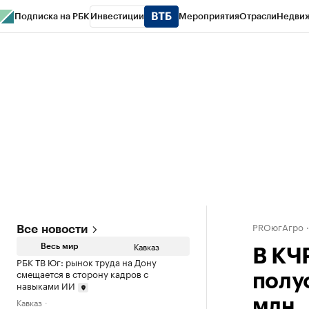
Подписка на РБК
Инвестиции
Мероприятия
Отрасли
Недви
РБК Life
Тренды
Визионеры
Национальные проекты
Город
Стиль
Кр
Конференции СПб
Спецпроекты
Проверка контрагентов
Политика
PROюгАгро
Все новости
Кавказ
Весь мир
В КЧ
РБК ТВ Юг: рынок труда на Дону
смещается в сторону кадров с
полу
навыками ИИ
Кавказ
млн