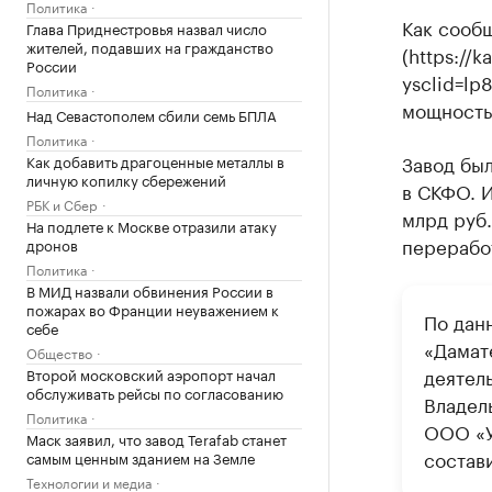
Политика
Как сообщ
Глава Приднестровья назвал число
жителей, подавших на гражданство
(https://
России
ysclid=lp
Политика
мощностью
Над Севастополем сбили семь БПЛА
Политика
Завод бы
Как добавить драгоценные металлы в
личную копилку сбережений
в СКФО. 
РБК и Сбер
млрд руб
На подлете к Москве отразили атаку
переработ
дронов
Политика
В МИД назвали обвинения России в
пожарах во Франции неуважением к
По дан
себе
«Дамат
Общество
деятел
Второй московский аэропорт начал
обслуживать рейсы по согласованию
Владел
Политика
ООО «У
Маск заявил, что завод Terafab станет
состави
самым ценным зданием на Земле
Технологии и медиа