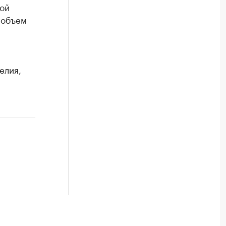
кой
 объем
елия,