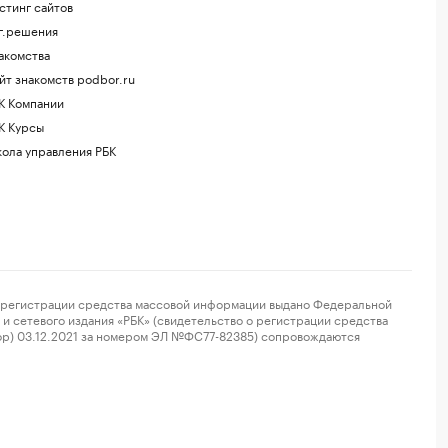
стинг сайтов
г.решения
акомства
йт знакомств podbor.ru
К Компании
К Курсы
ола управления РБК
регистрации средства массовой информации выдано Федеральной
и сетевого издания «РБК» (свидетельство о регистрации средства
ор) 03.12.2021 за номером ЭЛ №ФС77-82385) сопровождаются