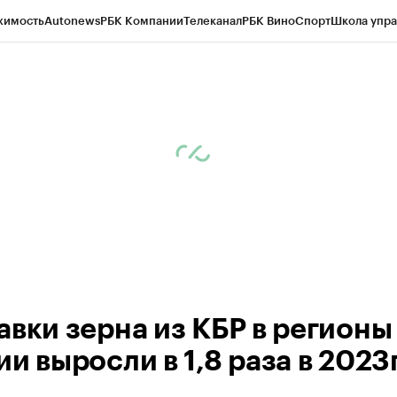
жимость
Autonews
РБК Компании
Телеканал
РБК Вино
Спорт
Школа упра
ипто
РБК Бизнес-среда
Дискуссионный клуб
Исследования
Кредитные 
Экономика
Бизнес
Технологии и медиа
Финансы
Рынок наличной валю
авки зерна из КБР в регионы
и выросли в 1,8 раза в 2023г