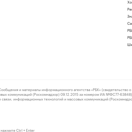
Хо
Ре
Зн
Са
РБ
РБ
Шк
ения и материалы информационного агентства «РБК» (свидетельство о 
овых коммуникаций (Роскомнадзор) 09.12.2015 за номером ИА №ФС77-63848) 
 связи, информационных технологий и массовых коммуникаций (Роскомнадз
нажмите Ctrl + Enter