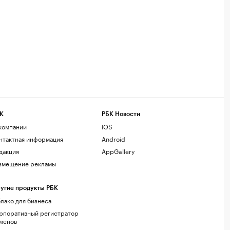
К
РБК Новости
компании
iOS
нтактная информация
Android
дакция
AppGallery
змещение рекламы
угие продукты РБК
лако для бизнеса
рпоративный регистратор
менов