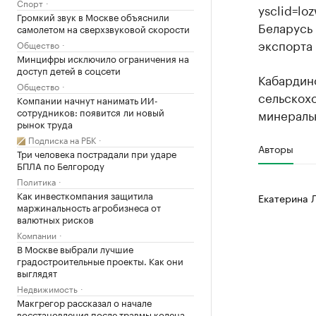
Спорт
ysclid=lo
Громкий звук в Москве объяснили
Беларусь 
самолетом на сверхзвуковой скорости
экспорта 
Общество
Минцифры исключило ограничения на
доступ детей в соцсети
Кабардино
Общество
сельскохо
Компании начнут нанимать ИИ-
сотрудников: появится ли новый
минеральн
рынок труда
Подписка на РБК
Авторы
Три человека пострадали при ударе
БПЛА по Белгороду
Политика
Как инвесткомпания защитила
Екатерина 
маржинальность агробизнеса от
валютных рисков
Компании
В Москве выбрали лучшие
градостроительные проекты. Как они
выглядят
Недвижимость
Макгрегор рассказал о начале
восстановления после травмы колена