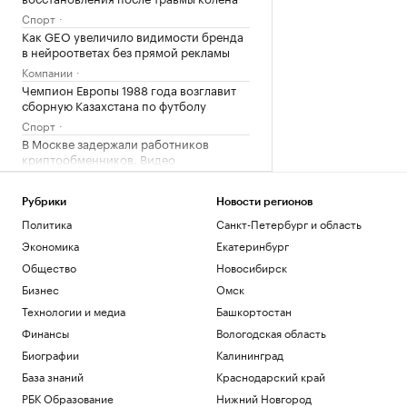
Спорт
Как GEO увеличило видимости бренда
в нейроответах без прямой рекламы
Компании
Чемпион Европы 1988 года возглавит
сборную Казахстана по футболу
Спорт
В Москве задержали работников
криптообменников. Видео
Общество
Несколько стран ЕС отказались
Рубрики
Новости регионов
поставлять Киеву ракеты для Patriot
Политика
Санкт-Петербург и область
Политика
Экономика
Екатеринбург
Шадаев отверг идею создать отдельный
мессенджер на «Госуслугах»
Общество
Новосибирск
Технологии и медиа
Бизнес
Омск
Технологии и медиа
Башкортостан
Загрузить еще
Финансы
Вологодская область
Биографии
Калининград
База знаний
Краснодарский край
РБК Образование
Нижний Новгород