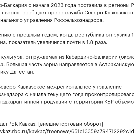
-Балкария с начала 2023 года поставила в регионы 
. т зерна, сообщает пресс-служба Северо-Кавказског
нального управления Россельхознадзора.
нию с прошлым годом, когда республика отгрузила 1
рна, показатель увеличился почти в 1,8 раза.
культура, отгружаемая из Кабардино-Балкарии (окол
а. Большая часть зерна направляется в Астраханскую
ику Дагестан.
Северо-Кавказское межрегиональное управление
ознадзора с начала текущего года проконтролировал
 подкарантинной продукции с территории КБР объемо
ал РБК Кавказ, [внешнеторговый оборот]
kavkaz.rbc.ru/kavkaz/freenews/651c13359a794712292c1