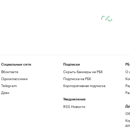
Социальные сети
Подписки
РБ
ВКонтакте
Скрыть баннеры на РБК
О 
Одноклассники
Подписка на РБК
Ко
Telegram
Корпоративная подписка
Ре
Дзен
Ра
Уведомления
RSS Новости
Др
Об
Ко
до