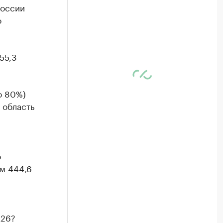
России
о
55,3
о 80%)
 область
о
м 444,6
d26?