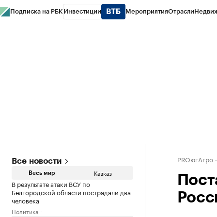
Подписка на РБК
Инвестиции
Мероприятия
Отрасли
Недви
РБК Life
Тренды
Визионеры
Национальные проекты
Город
Стиль
Кр
Конференции СПб
Спецпроекты
Проверка контрагентов
Политика
PROюгАгро
Все новости
Кавказ
Весь мир
Пост
В результате атаки ВСУ по
Белгородской области пострадали два
Росси
человека
Политика