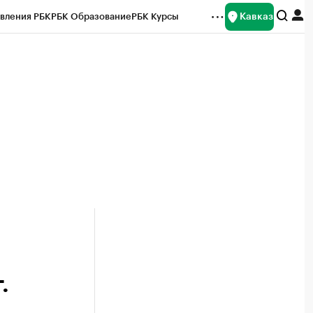
Кавказ
вления РБК
РБК Образование
РБК Курсы
рейтинги
Франшизы
Газета
Спецпроекты СПб
ты
.