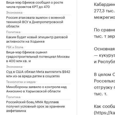
Вице-мэр Ефимов сообщил о росте
Кабардино
числа проектов КРТ до 470
277,3 тыс
Экономика
межрегио
Россия атаковала эшелон с военной
техникой ВСУ в Днепропетровской
области
По сравне
Политика
тыс. т зе
Каким будет новый эпицентр деловой
активности на Ходынке
РБК и Stone
Основная 
Вице-мэр Ефимов оценил
— кукуруз
градостроительный потенциал Москвы
и Республ
в 400 млн кв. м
Экономика
Суд в США обязал Meta выплатить $942
В целом 
млн из-за вреда детям в соцсетях
Россельх
Технологии и медиа
отгрузку
Минобороны заявило о контроле над
Анискино в Харьковской области
тыс. т.
Политика
Российский боец ММА Ядуллаев
Как сообщ
получил условный срок за хранение
амфетамина
(https://