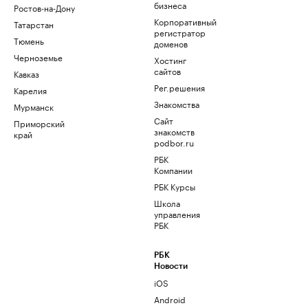
бизнеса
Ростов-на-Дону
Корпоративный
Татарстан
регистратор
Тюмень
доменов
Черноземье
Хостинг
сайтов
Кавказ
Рег.решения
Карелия
Знакомства
Мурманск
Сайт
Приморский
знакомств
край
podbor.ru
РБК
Компании
РБК Курсы
Школа
управления
РБК
РБК
Новости
iOS
Android