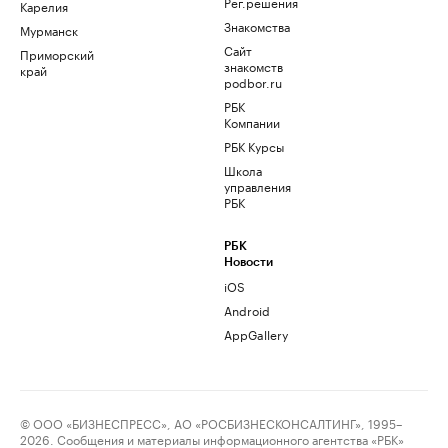
Рег.решения
Карелия
Знакомства
Мурманск
Сайт
Приморский
знакомств
край
podbor.ru
РБК
Компании
РБК Курсы
Школа
управления
РБК
РБК
Новости
iOS
Android
AppGallery
© ООО «БИЗНЕСПРЕСС», АО «РОСБИЗНЕСКОНСАЛТИНГ», 1995–
2026. Сообщения и материалы информационного агентства «РБК»