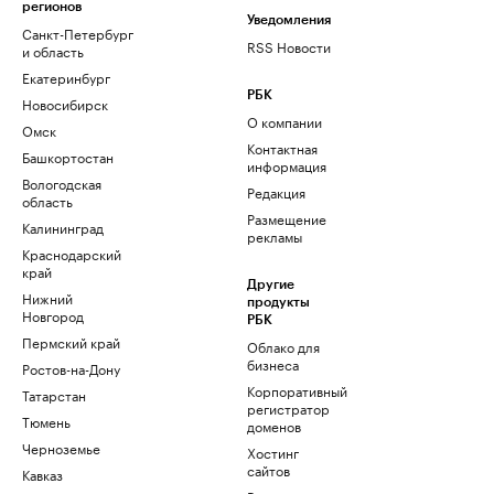
регионов
Уведомления
Санкт-Петербург
RSS Новости
и область
Екатеринбург
РБК
Новосибирск
О компании
Омск
Контактная
Башкортостан
информация
Вологодская
Редакция
область
Размещение
Калининград
рекламы
Краснодарский
край
Другие
Нижний
продукты
Новгород
РБК
Пермский край
Облако для
бизнеса
Ростов-на-Дону
Корпоративный
Татарстан
регистратор
Тюмень
доменов
Черноземье
Хостинг
сайтов
Кавказ