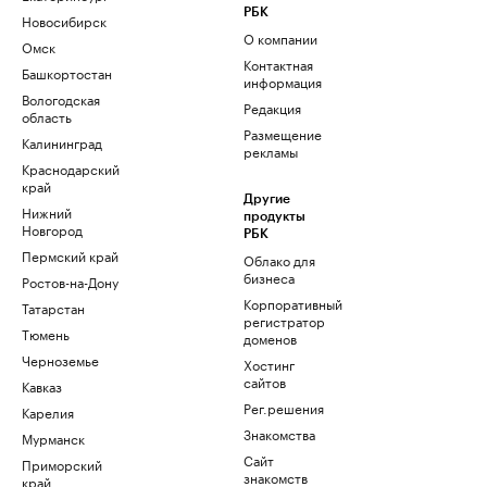
РБК
Новосибирск
О компании
Омск
Контактная
Башкортостан
информация
Вологодская
Редакция
область
Размещение
Калининград
рекламы
Краснодарский
край
Другие
Нижний
продукты
Новгород
РБК
Пермский край
Облако для
бизнеса
Ростов-на-Дону
Корпоративный
Татарстан
регистратор
Тюмень
доменов
Черноземье
Хостинг
сайтов
Кавказ
Рег.решения
Карелия
Знакомства
Мурманск
Сайт
Приморский
знакомств
край