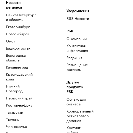
Новости
регионов
Уведомления
Санкт-Петербург
RSS Новости
и область
Екатеринбург
РБК
Новосибирск
О компании
Омск
Контактная
Башкортостан
информация
Вологодская
Редакция
область
Размещение
Калининград
рекламы
Краснодарский
край
Другие
Нижний
продукты
Новгород
РБК
Пермский край
Облако для
бизнеса
Ростов-на-Дону
Корпоративный
Татарстан
регистратор
Тюмень
доменов
Черноземье
Хостинг
сайтов