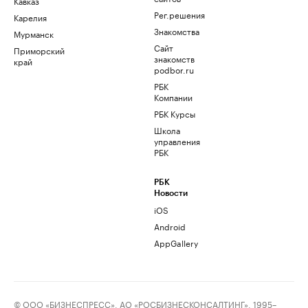
Кавказ
Рег.решения
Карелия
Знакомства
Мурманск
Сайт
Приморский
знакомств
край
podbor.ru
РБК
Компании
РБК Курсы
Школа
управления
РБК
РБК
Новости
iOS
Android
AppGallery
© ООО «БИЗНЕСПРЕСС», АО «РОСБИЗНЕСКОНСАЛТИНГ», 1995–