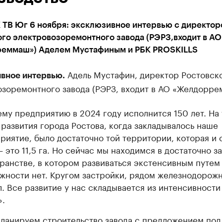
 ТВ Юг 6 ноября: эксклюзивное интервью с директор
го электровозоремонтного завода (РЭРЗ,входит в АО
еммаш») Аделем Мустафиным и РБК PROSKILLS
Адель Мустафин, директор Ростовск
вное интервью.
озоремонтного завода (РЭРЗ, входит в АО «Желдорре
му предприятию в 2024 году исполнится 150 лет. На
 развития города Ростова, когда закладывалось наше
риятие, было достаточно той территории, которая и 
— это 11,5 га. Но сейчас мы находимся в достаточно з
ранстве, в котором развиваться экстенсивным путем
жности нет. Кругом застройки, рядом железнодорож
л. Все развитие у нас складывается из интенсивност
».
ланируем строительство завода с предложением под