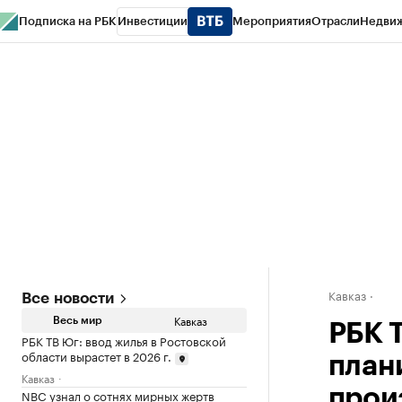
Подписка на РБК
Инвестиции
Мероприятия
Отрасли
Недви
РБК Life
Тренды
Визионеры
Национальные проекты
Город
Стиль
Кр
Конференции СПб
Спецпроекты
Проверка контрагентов
Политика
Кавказ
Все новости
Кавказ
Весь мир
РБК 
РБК ТВ Юг: ввод жилья в Ростовской
области вырастет в 2026 г.
план
Кавказ
прои
NBC узнал о сотнях мирных жертв