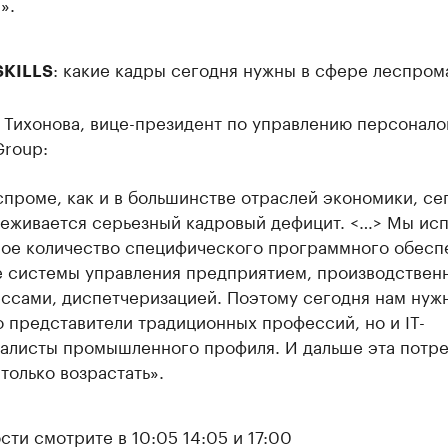
».
: какие кадры сегодня нужны в сфере леспром
SKILLS
 Тихонова, вице-президент по управлению персонал
Group:
спроме, как и в большинстве отраслей экономики, се
еживается серьезный кадровый дефицит. <…> Мы ис
ое количество специфического программного обесп
 системы управления предприятием, производствен
ссами, диспетчеризацией. Поэтому сегодня нам нуж
о представители традиционных профессий, но и IT-
алисты промышленного профиля. И дальше эта потр
 только возрастать».
ти смотрите в 10:05 14:05 и 17:00