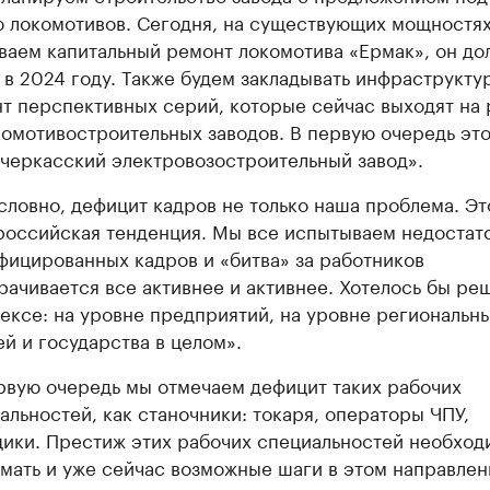
 локомотивов. Сегодня, на существующих мощностях
ваем капитальный ремонт локомотива «Ермак», он до
 в 2024 году. Также будем закладывать инфраструкту
т перспективных серий, которые сейчас выходят на
комотивостроительных заводов. В первую очередь эт
черкасский электровозостроительный завод».
словно, дефицит кадров не только наша проблема. Эт
оссийская тенденция. Мы все испытываем недостат
фицированных кадров и «битва» за работников
рачивается все активнее и активнее. Хотелось бы ре
ексе: на уровне предприятий, на уровне региональн
ей и государства в целом».
рвую очередь мы отмечаем дефицит таких рабочих
альностей, как станочники: токаря, операторы ЧПУ,
ики. Престиж этих рабочих специальностей необход
мать и уже сейчас возможные шаги в этом направле