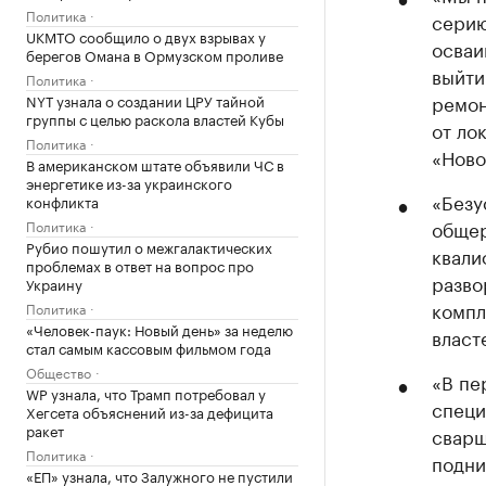
Политика
серию
UKMTO сообщило о двух взрывах у
осваи
берегов Омана в Ормузском проливе
выйти
Политика
ремон
NYT узнала о создании ЦРУ тайной
группы с целью раскола властей Кубы
от ло
Политика
«Ново
В американском штате объявили ЧС в
энергетике из-за украинского
«Безу
конфликта
общер
Политика
Рубио пошутил о межгалактических
квали
проблемах в ответ на вопрос про
разво
Украину
компл
Политика
«Человек-паук: Новый день» за неделю
власт
стал самым кассовым фильмом года
Общество
«В пе
WP узнала, что Трамп потребовал у
специ
Хегсета объяснений из-за дефицита
ракет
сварщ
Политика
подни
«ЕП» узнала, что Залужного не пустили