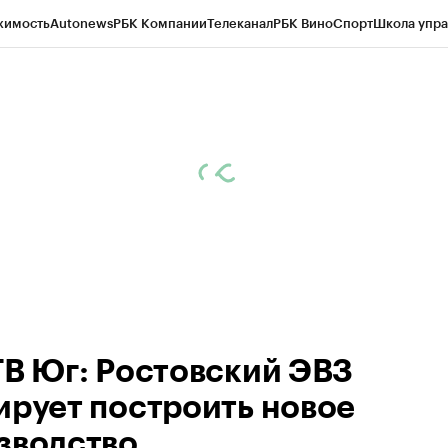
жимость
Autonews
РБК Компании
Телеканал
РБК Вино
Спорт
Школа упра
ипто
РБК Бизнес-среда
Дискуссионный клуб
Исследования
Кредитные 
Экономика
Бизнес
Технологии и медиа
Финансы
Рынок наличной валю
ТВ Юг: Ростовский ЭВЗ
ирует построить новое
зводство