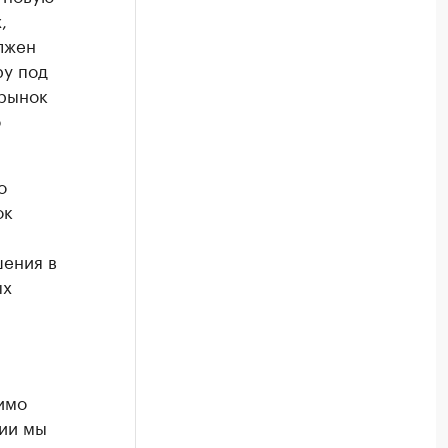
,
лжен
ру под
 рынок
о
о
ок
шения в
ых
имо
нии мы