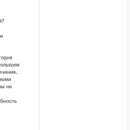
а?
ом
годня
пользуем
ечения,
ными
ны не
ебность