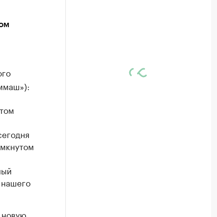
ом
ого
ммаш»):
 том
сегодня
амкнутом
ный
и нашего
 новую