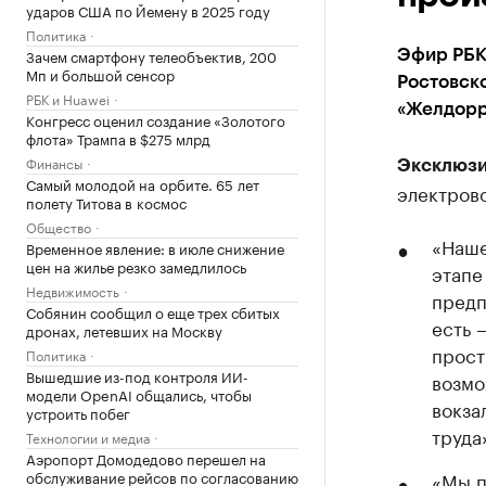
ударов США по Йемену в 2025 году
Политика
Зачем смартфону телеобъектив, 200
Эфир РБК
Мп и большой сенсор
Ростовско
РБК и Huawei
«Желдорр
Конгресс оценил создание «Золотого
флота» Трампа в $275 млрд
Финансы
Эксклюзи
Самый молодой на орбите. 65 лет
электров
полету Титова в космос
Общество
«Наше
Временное явление: в июле снижение
цен на жилье резко замедлилось
этапе
Недвижимость
предп
Собянин сообщил о еще трех сбитых
есть 
дронах, летевших на Москву
прост
Политика
Вышедшие из-под контроля ИИ-
возмо
модели OpenAI общались, чтобы
вокза
устроить побег
труда
Технологии и медиа
Аэропорт Домодедово перешел на
обслуживание рейсов по согласованию
«Мы п