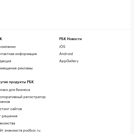
К
РБК Новости
компании
iOS
нтактная информация
Android
дакция
AppGallery
змещение рекламы
угие продукты РБК
лако для бизнеса
рпоративный регистратор
менов
стинг сайтов
г.решения
акомства
йт знакомств podbor.ru