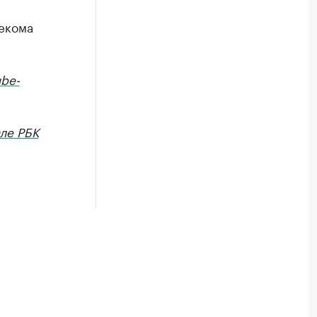
екома
be-
ле РБК