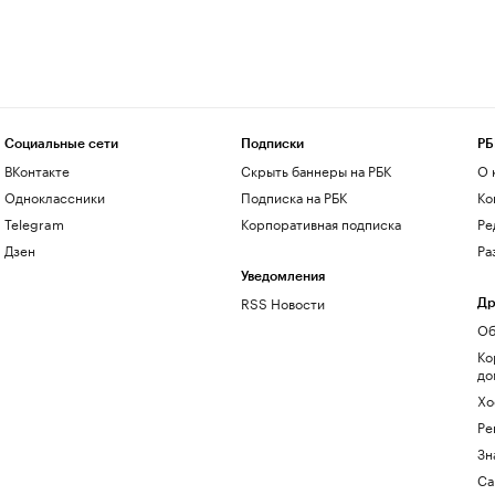
Социальные сети
Подписки
РБ
ВКонтакте
Скрыть баннеры на РБК
О 
Одноклассники
Подписка на РБК
Ко
Telegram
Корпоративная подписка
Ре
Дзен
Ра
Уведомления
RSS Новости
Др
Об
Ко
до
Хо
Ре
Зн
Са