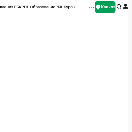
Кавказ
вления РБК
РБК Образование
РБК Курсы
рейтинги
Франшизы
Газета
Спецпроекты СПб
ты