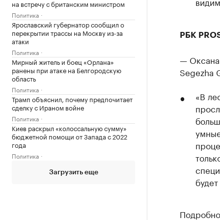
видим
на встречу с британским министром
Политика
Ярославский губернатор сообщил о
перекрытии трассы на Москву из-за
РБК PRO
атаки
Политика
— Оксана
Мирный житель и боец «Орлана»
ранены при атаке на Белгородскую
Segezha 
область
Политика
«В ле
Трамп объяснил, почему предпочитает
просл
сделку с Ираном войне
Политика
больш
Киев раскрыл «колоссальную сумму»
умные
бюджетной помощи от Запада с 2022
проце
года
Политика
тольк
специ
Загрузить еще
будет
Подробнос